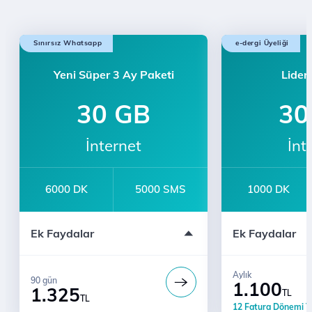
Sınırsız Whatsapp
e-dergi Üyeliği
Yeni Süper 3 Ay Paketi
Lider 
30 GB
30
İnternet
İnt
6000 DK
5000 SMS
1000 DK
Türk Telekom'lularla Sınırsız Konuşma
12 Fatura Döne
Ek Faydalar
Ek Faydalar
Bi' Dünya Fırsat Avantajları
Sınırsız YaaY
Aylık
90 gün
1.100
1.325
TL
TL
12 Fatura Dönemi T