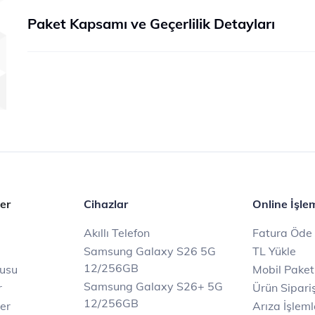
Paket Kapsamı ve Geçerlilik Detayları
er
Cihazlar
Online İşle
Akıllı Telefon
Fatura Öde
Samsung Galaxy S26 5G
TL Yükle
12/256GB
rusu
Mobil Paket
Samsung Galaxy S26+ 5G
r
Ürün Sipariş
12/256GB
ler
Arıza İşleml