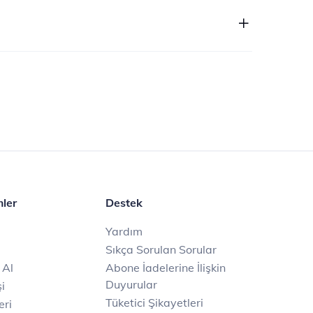
mler
Destek
Yardım
Sıkça Sorulan Sorular
 Al
Abone İadelerine İlişkin
Duyurular
i
Tüketici Şikayetleri
eri