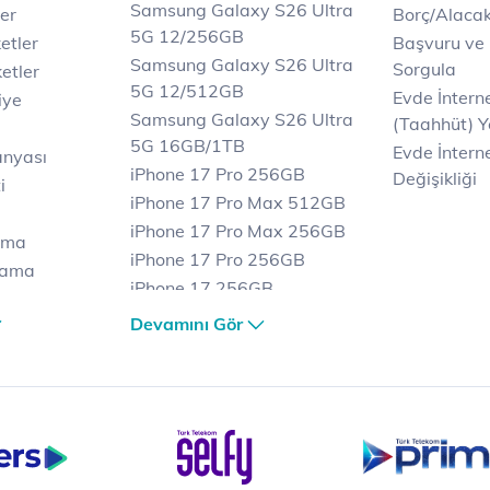
Samsung Galaxy S26 Ultra
er
Borç/Alaca
5G 12/256GB
etler
Başvuru ve
Samsung Galaxy S26 Ultra
Sorgula
etler
5G 12/512GB
Evde İnter
iye
Samsung Galaxy S26 Ultra
(Taahhüt) Y
5G 16GB/1TB
Evde İnterne
anyası
iPhone 17 Pro 256GB
Değişikliği
i
iPhone 17 Pro Max 512GB
iPhone 17 Pro Max 256GB
ama
iPhone 17 Pro 256GB
lama
iPhone 17 256GB
lama
iPhone 17 Air 256GB
Devamını Gör
et
iPhone 16 Pro Max 256 GB
iPhone 16 Pro 128 GB
Bilgisayar
Casper Nirvana C370
yaları
Notebook
Tablet