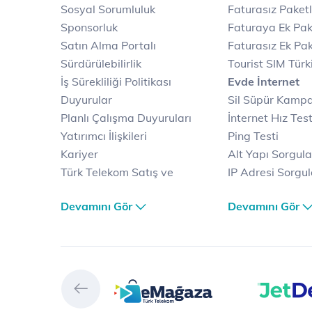
Sosyal Sorumluluk
Faturasız Paketl
Sponsorluk
Faturaya Ek Pak
Satın Alma Portalı
Faturasız Ek Pak
Sürdürülebilirlik
Tourist SIM Türk
İş Sürekliliği Politikası
Evde İnternet
Duyurular
Sil Süpür Kamp
Planlı Çalışma Duyuruları
İnternet Hız Test
Yatırımcı İlişkileri
Ping Testi
Kariyer
Alt Yapı Sorgul
Türk Telekom Satış ve
IP Adresi Sorgu
Dağıtım
Puk Kodu Sorgu
Devamını Gör
Devamını Gör
Türk Telekom Finansal
Avantajlı İntern
Hizmet Kalitesi Raporları
Kampanyaları
Türk Telekom Afet Tedbirleri
Fiber İnternet
Vizyon & Değerlerimiz
Yalın İnternet
Selfy
İnternet Kampan
Prime
Ev Telefonu