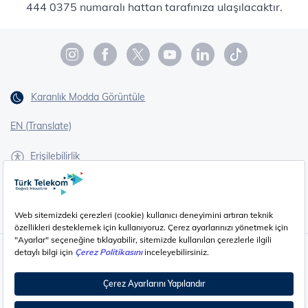
444 0375 numaralı hattan tarafınıza ulaşılacaktır.
Karanlık Modda Görüntüle
EN (Translate)
Erişilebilirlik
İşaret Dili Çevirisi
Gizlilik - Güvenlik ve KVKK
Çerez Ayarları