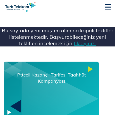
m
Bu sayfada yeni müşteri alımına kapalı teklifler
listelenmektedir. Başvurabileceğiniz yeni
teklifleri incelemek için
tıklayınız.
Ana Sayfa
Pttcell Kazançlı Tarifesi Taahhüt
Kampanyası