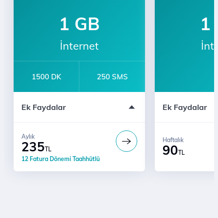
1 GB
1
İnternet
İnt
1500 DK
250 SMS
Sınırsız Whatsapp Mesajlaşma
Yurt İçi Kullanı
Ek Faydalar
Ek Faydalar
e-dergi
İlk Ay 10 GB Hediye
Aylık
Haftalık
235
90
TL
TL
12 Fatura Dönemi Taahhütlü