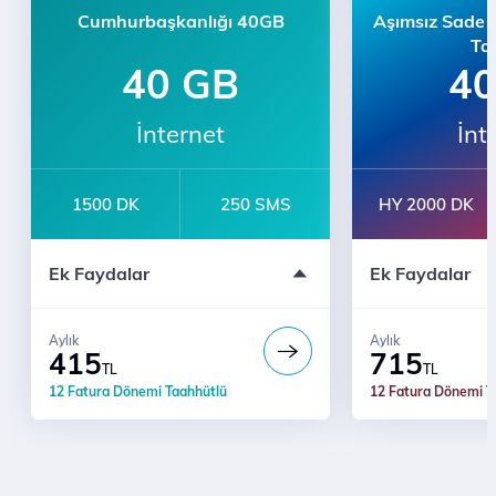
Cumhurbaşkanlığı 40GB
Aşımsız Sade 
Tar
40 GB
4
İnternet
İnt
1500 DK
250 SMS
HY 2000 DK
Türk Telekom'lu
Ek Faydalar
Ek Faydalar
Ses/SMS/İnterne
Taahhütsüz
Aylık
Aylık
415
715
TL
TL
12 Fatura Dönemi Taahhütlü
12 Fatura Dönemi T