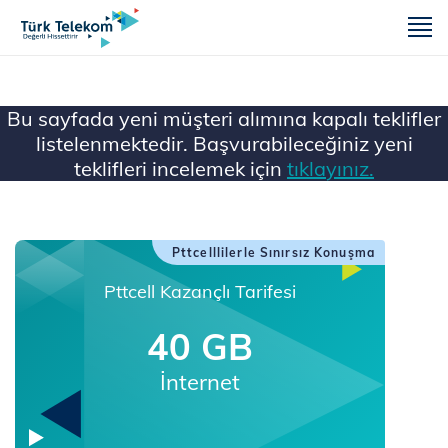
m
Bu sayfada yeni müşteri alımına kapalı teklifler
listelenmektedir. Başvurabileceğiniz yeni
teklifleri incelemek için
tıklayınız.
Ana Sayfa
Pttcelllilerle Sınırsız Konuşma
Pttcell Kazançlı Tarifesi
40 GB
İnternet