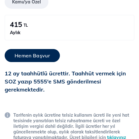
Kamu'ya Özel
415
TL
Aylık
Hemen Başvur
12 ay taahhütlü ücrettir. Taahhüt vermek için
SOZ yazıp 5555'e SMS gönderilmesi
gerekmektedir.
Tarifenin aylık ücretine telsiz kullanım ücreti ile yeni hat
tesisinde yansıtılan telsiz ruhsatname ücreti ve özel
iletişim vergisi dahil değildir. İlgili ücretler her yıl
güncellenmekte olup, aylık olarak taksitlendirilerek
faturaya yansıtılmaktadır. Ücret bilgileri için
tıklayınız