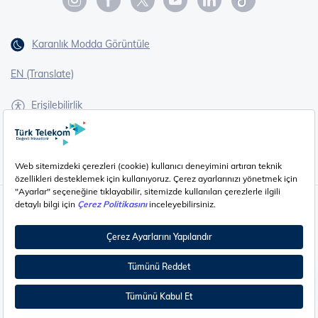
Karanlık Modda Görüntüle
EN (Translate)
Erişilebilirlik
İşaret Dili Çevirisi
Gizlilik - Güvenlik ve KVKK
Çerez Ayarları
©
2026
Türk Telekom