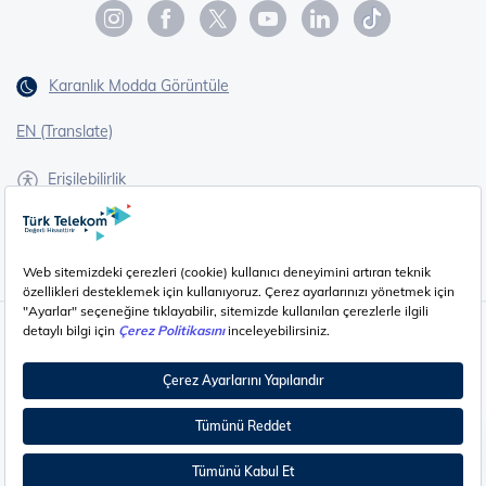
Karanlık Modda Görüntüle
EN (Translate)
Erişilebilirlik
İşaret Dili Çevirisi
Gizlilik - Güvenlik ve KVKK
Çerez Ayarları
©
2026
Türk Telekom