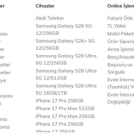
er
Cihazlar
Online İşle
Akıllı Telefon
Fatura Öde
Samsung Galaxy S26 5G
TL Yükle
12/256GB
rusu
Mobil Paket
Samsung Galaxy S26+ 5G
r
Ürün Sipariş
12/256GB
ler
Arıza İşleml
Samsung Galaxy S26 Ultra
er
Borç/Alaca
5G 12/256GB
etler
Başvuru ve
Samsung Galaxy S26 Ultra
Sorgula
etler
5G 12/512GB
Evde İnter
iye
Samsung Galaxy S26 Ultra
(Taahhüt) Y
5G 16GB/1TB
Evde İnterne
anyası
iPhone 17 Pro 256GB
Değişikliği
i
iPhone 17 Pro Max 512GB
iPhone 17 Pro Max 256GB
ama
iPhone 17 Pro 256GB
lama
iPhone 17 256GB