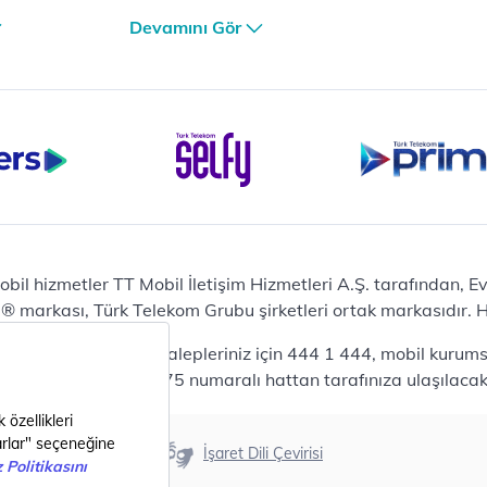
lama
iPhone 17 Air 256GB
Devamını Gör
et
iPhone 16 Pro Max 256 GB
iPhone 16 Pro 128 GB
Bilgisayar
Casper Nirvana C370
yaları
Notebook
Tablet
Samsung Galaxy TAB A9+
Samsung Galaxy Tab A9
Ev Telefonu
obil hizmetler TT Mobil İletişim Hizmetleri A.Ş. tarafından, 
Panasonic TGB610
markası, Türk Telekom Grubu şirketleri ortak markasıdır. Her
Modem ve Wi-Fi
da mobil bireysel talepleriniz için 444 1 444, mobil kurumsa
Zyxel DX3300 Wi-Fi 6
lepleriniz için 444 0375 numaralı hattan tarafınıza ulaşılacakt
Premium VDSL Modem
Aksesuar
Samsung Buds2 Pro
Erişilebilirlik
İşaret Dili Çevirisi
Samsung Galaxy Watch 6
G