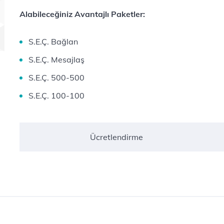
Alabileceğiniz Avantajlı Paketler:
S.E.Ç. Bağlan
S.E.Ç. Mesajlaş
S.E.Ç. 500-500
S.E.Ç. 100-100
Ücretlendirme