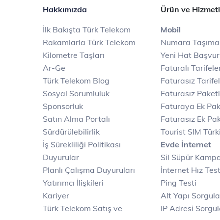
Hakkımızda
Ürün ve Hizmetl
İlk Bakışta Türk Telekom
Mobil
Rakamlarla Türk Telekom
Numara Taşıma
Kilometre Taşları
Yeni Hat Başvu
Ar-Ge
Faturalı Tarifele
Türk Telekom Blog
Faturasız Tarife
Sosyal Sorumluluk
Faturasız Paketl
Sponsorluk
Faturaya Ek Pak
Satın Alma Portalı
Faturasız Ek Pak
Sürdürülebilirlik
Tourist SIM Türk
İş Sürekliliği Politikası
Evde İnternet
Duyurular
Sil Süpür Kamp
Planlı Çalışma Duyuruları
İnternet Hız Test
Yatırımcı İlişkileri
Ping Testi
Kariyer
Alt Yapı Sorgul
Türk Telekom Satış ve
IP Adresi Sorgu