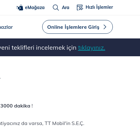
Hızlı İşlemler
eMağaza
Ara
hazlar
Online İşlemlere Giriş
ni teklifleri incelemek için
tıklayınız.
.
m
3000 dakika
!
yacınız da varsa, TT Mobil'in S.E.Ç.