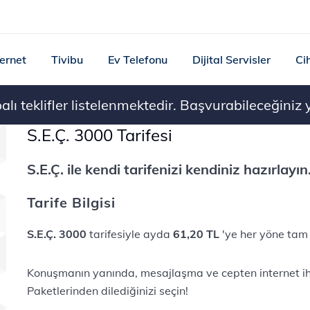
ternet
Tivibu
Ev Telefonu
Dijital Servisler
Ci
ı teklifler listelenmektedir. Başvurabileceğiniz ye
S.E.Ç. 3000 Tarifesi
S.E.Ç. ile kendi tarifenizi kendiniz hazırlayın
Tarife Bilgisi
S.E.Ç. 3000
tarifesiyle ayda
61,20 TL
'ye her yöne ta
Konuşmanın yanında, mesajlaşma ve cepten internet ihti
Paketlerinden dilediğinizi seçin!