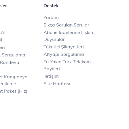
mler
Destek
Yardım
Sıkça Sorulan Sorular
 Al
Abone İadelerine İlişkin
Duyurular
i
Tüketici Şikayetleri
eri
Altyapı Sorgulama
k Sorgulama
En Yakın Türk Telekom
 Randevu
Bayileri
İletişim
net Kampanya
enileme
Site Haritası
t Paket (Hız)