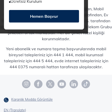
Ücretsiz Kurulum
Ev İnterneti hizmetleri TTNET A.Ş. tarafından, Mobil
hizmetler TT Mobil İletişim Hizmetleri A.Ş. tarafından, Ev
Hemen Başvur
Telefonu hizmetleri Türk Telekomünikasyon A.Ş. tarafından
sunulmaktadır. Türk Telekom® markası, Türk Telekom Grubu
şirketleri ortak markasıdır. Her bir Şirket tüzel kişiliği
korunmaktadır.
Yeni abonelik ve numara taşıma başvurularında mobil
bireysel talepleriniz için 444 1 444, mobil kurumsal
talepleriniz için 444 5 444, evde internet talepleriniz için
444 0375 numaralı hattan tarafınıza ulaşılacaktır.
Karanlık Modda Görüntüle
EN (Translate)