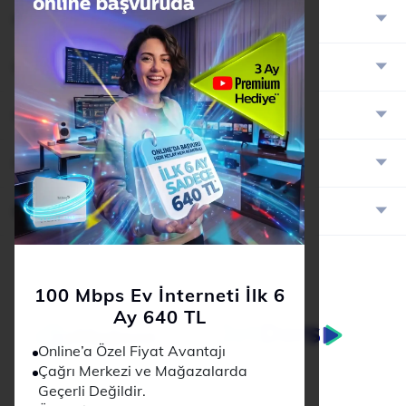
Hakkımızda
Ürün ve Hizmetler
Cihazlar
Online İşlemler
Destek
100 Mbps Ev İnterneti İlk 6
Ay 640 TL
Online’a Özel Fiyat Avantajı
Çağrı Merkezi ve Mağazalarda
Geçerli Değildir.