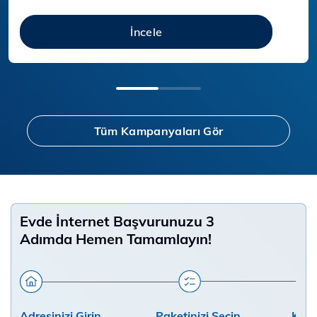
İncele
Tüm Kampanyaları Gör
Evde İnternet Başvurunuzu 3
Adımda Hemen Tamamlayın!
Adresinizi Girin
Paketinizi Seçin
Kişis