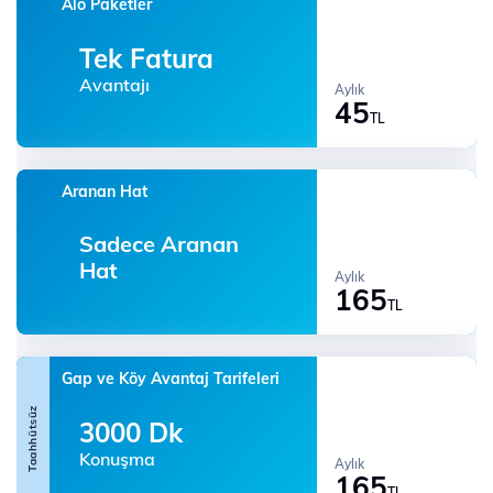
Alo Paketler
Tek Fatura
Avantajı
Aylık
45
TL
Aranan Hat
Sadece Aranan
Hat
Aylık
165
TL
Gap ve Köy Avantaj Tarifeleri
Taahhütsüz
3000 Dk
Konuşma
Aylık
165
TL