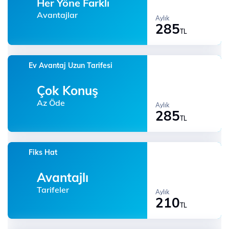
Her Yöne Farklı
Avantajlar
Aylık
285
TL
Ev Avantaj Uzun Tarifesi
Çok Konuş
Az Öde
Aylık
285
TL
Fiks Hat
Avantajlı
Tarifeler
Aylık
210
TL