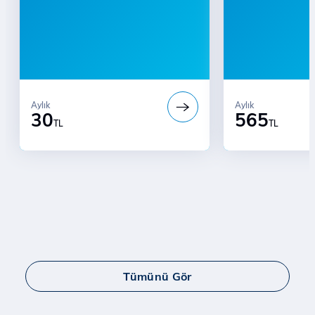
Aylık
Aylık
30
565
TL
TL
Tümünü Gör