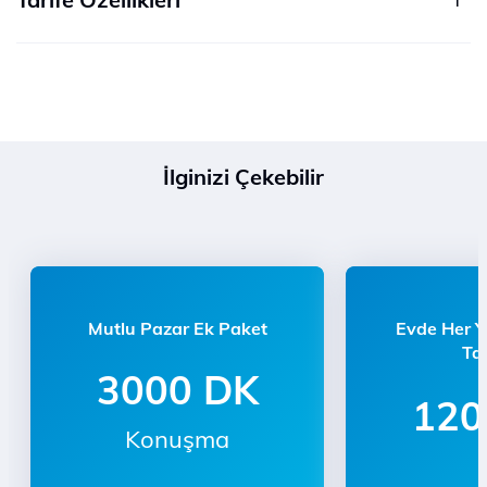
İlginizi Çekebilir
Mutlu Pazar Ek Paket
Evde Her 
Tar
3000 DK
120
Konuşma