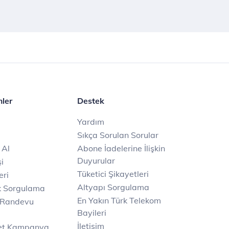
mler
Destek
Yardım
Sıkça Sorulan Sorular
 Al
Abone İadelerine İlişkin
Duyurular
i
Tüketici Şikayetleri
eri
Altyapı Sorgulama
k Sorgulama
En Yakın Türk Telekom
 Randevu
Bayileri
İletişim
net Kampanya