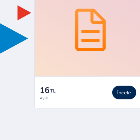
16
TL
İncele
Aylık