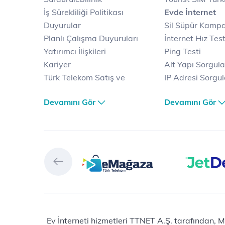
İş Sürekliliği Politikası
Evde İnternet
Duyurular
Sil Süpür Kamp
Planlı Çalışma Duyuruları
İnternet Hız Test
Yatırımcı İlişkileri
Ping Testi
Kariyer
Alt Yapı Sorgul
Türk Telekom Satış ve
IP Adresi Sorgu
Dağıtım
Puk Kodu Sorgu
Devamını Gör
Devamını Gör
Türk Telekom Finansal
Avantajlı İntern
Hizmet Kalitesi Raporları
Kampanyaları
Türk Telekom Afet Tedbirleri
Fiber İnternet
Vizyon & Değerlerimiz
Yalın İnternet
Selfy
İnternet Kampan
Prime
Ev Telefonu
Muud
Dijital Servisler
Tivibu
Muud
eMağaza
E-dergi
Playstore
Total Protection
Ev İnterneti hizmetleri TTNET A.Ş. tarafından, M