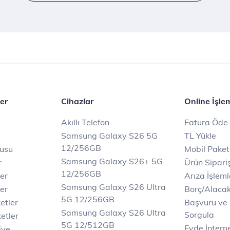
er
Cihazlar
Online İşle
Akıllı Telefon
Fatura Öde
Samsung Galaxy S26 5G
TL Yükle
12/256GB
rusu
Mobil Paket
Samsung Galaxy S26+ 5G
r
Ürün Sipariş
12/256GB
ler
Arıza İşleml
Samsung Galaxy S26 Ultra
er
Borç/Alaca
5G 12/256GB
etler
Başvuru ve
Samsung Galaxy S26 Ultra
Sorgula
etler
5G 12/512GB
Evde İnter
iye