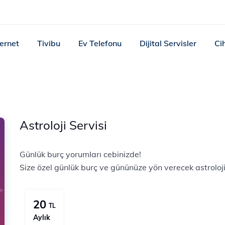
ternet
Tivibu
Ev Telefonu
Dijital Servisler
Ci
Astroloji Servisi
Günlük burç yorumları cebinizde!
Size özel günlük burç ve gününüze yön verecek astroloji 
20
TL
Aylık