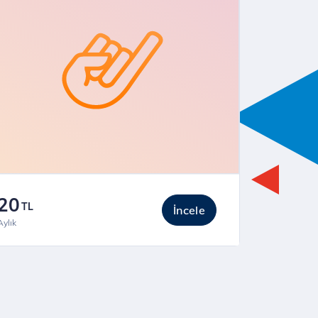
20
TL
İncele
Aylık