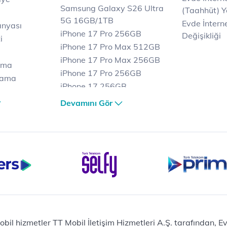
Samsung Galaxy S26 Ultra
(Taahhüt) Y
5G 16GB/1TB
Evde İnterne
anyası
iPhone 17 Pro 256GB
Değişikliği
i
iPhone 17 Pro Max 512GB
iPhone 17 Pro Max 256GB
ama
iPhone 17 Pro 256GB
lama
iPhone 17 256GB
lama
iPhone 17 Air 256GB
Devamını Gör
et
iPhone 16 Pro Max 256 GB
iPhone 16 Pro 128 GB
Bilgisayar
Casper Nirvana C370
yaları
Notebook
Tablet
Samsung Galaxy TAB A9+
Samsung Galaxy Tab A9
Ev Telefonu
obil hizmetler TT Mobil İletişim Hizmetleri A.Ş. tarafından, 