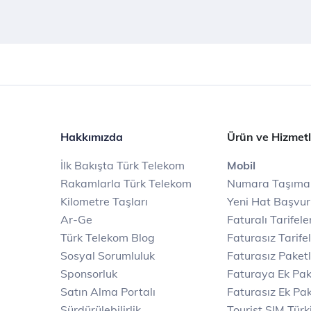
Hakkımızda
Ürün ve Hizmetl
İlk Bakışta Türk Telekom
Mobil
Rakamlarla Türk Telekom
Numara Taşıma
Kilometre Taşları
Yeni Hat Başvu
Ar-Ge
Faturalı Tarifele
Türk Telekom Blog
Faturasız Tarife
Sosyal Sorumluluk
Faturasız Paketl
Sponsorluk
Faturaya Ek Pak
Satın Alma Portalı
Faturasız Ek Pak
Sürdürülebilirlik
Tourist SIM Türk