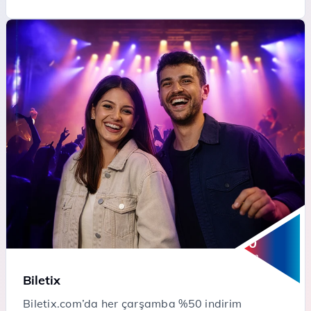
50
%
İndirim
Biletix
Biletix.com’da her çarşamba %50 indirim