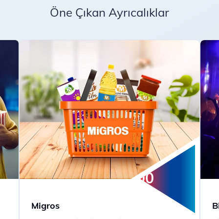
Öne Çıkan Ayrıcalıklar
200
Money
Migros
B