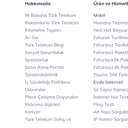
Hakkımızda
Ürün ve Hizmetl
İlk Bakışta Türk Telekom
Mobil
Rakamlarla Türk Telekom
Numara Taşıma
Kilometre Taşları
Yeni Hat Başvu
Ar-Ge
Faturalı Tarifele
Türk Telekom Blog
Faturasız Tarife
Sosyal Sorumluluk
Faturasız Paketl
Sponsorluk
Faturaya Ek Pak
Satın Alma Portalı
Faturasız Ek Pak
Sürdürülebilirlik
Tourist SIM Türk
İş Sürekliliği Politikası
Evde İnternet
Duyurular
Sil Süpür Kamp
Planlı Çalışma Duyuruları
İnternet Hız Test
Yatırımcı İlişkileri
Ping Testi
Kariyer
Alt Yapı Sorgul
Türk Telekom Satış ve
IP Adresi Sorgu
Dağıtım
Puk Kodu Sorgu