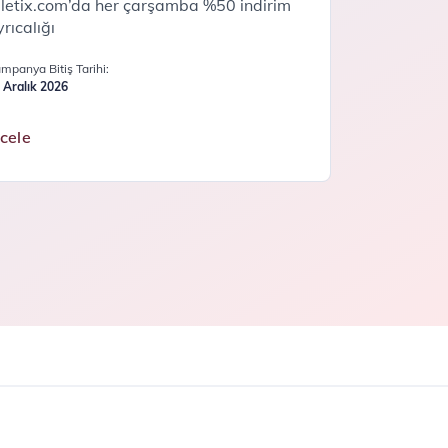
iletix.com’da her çarşamba %50 indirim
rıcalığı
mpanya Bitiş Tarihi:
 Aralık 2026
ncele