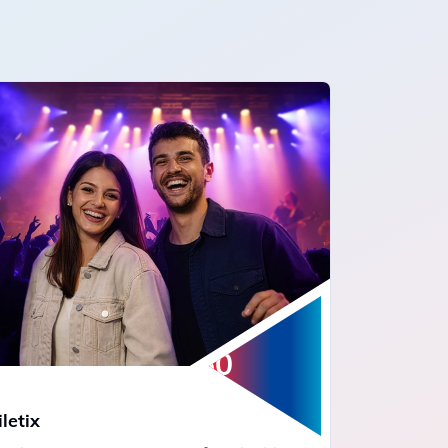
50
%
İndirim
iletix