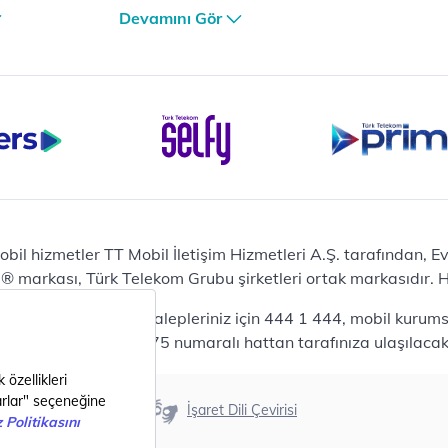
iPhone 17 Air 256GB
Devamını Gör
et
iPhone 16 Pro Max 256 GB
iPhone 16 Pro 128 GB
Bilgisayar
Casper Nirvana C370
yaları
Notebook
Tablet
Samsung Galaxy TAB A9+
Samsung Galaxy Tab A9
Ev Telefonu
obil hizmetler TT Mobil İletişim Hizmetleri A.Ş. tarafından, 
Panasonic TGB610
markası, Türk Telekom Grubu şirketleri ortak markasıdır. Her
Modem ve Wi-Fi
da mobil bireysel talepleriniz için 444 1 444, mobil kurumsa
Zyxel DX3300 Wi-Fi 6
lepleriniz için 444 0375 numaralı hattan tarafınıza ulaşılacakt
Premium VDSL Modem
Aksesuar
Samsung Buds2 Pro
Erişilebilirlik
İşaret Dili Çevirisi
Samsung Galaxy Watch 6
G
Classic