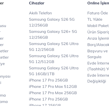
er
Cihazlar
Online İşle
Akıllı Telefon
Fatura Öde
Samsung Galaxy S26 5G
TL Yükle
12/256GB
rusu
Mobil Paket
Samsung Galaxy S26+ 5G
r
Ürün Sipariş
12/256GB
ler
Arıza İşleml
Samsung Galaxy S26 Ultra
er
Borç/Alaca
5G 12/256GB
etler
Başvuru ve
Samsung Galaxy S26 Ultra
Sorgula
etler
5G 12/512GB
Evde İnter
iye
Samsung Galaxy S26 Ultra
(Taahhüt) Y
5G 16GB/1TB
Evde İnterne
anyası
iPhone 17 Pro 256GB
Değişikliği
i
iPhone 17 Pro Max 512GB
iPhone 17 Pro Max 256GB
ama
iPhone 17 Pro 256GB
lama
iPhone 17 256GB
lama