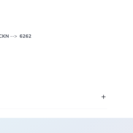
CKN
-->
6262