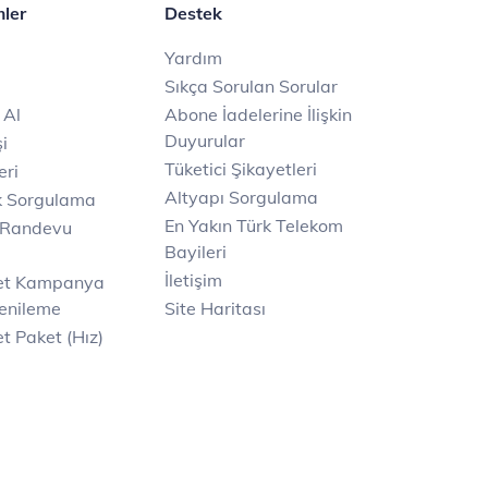
mler
Destek
Yardım
Sıkça Sorulan Sorular
 Al
Abone İadelerine İlişkin
Duyurular
i
Tüketici Şikayetleri
eri
Altyapı Sorgulama
k Sorgulama
En Yakın Türk Telekom
 Randevu
Bayileri
İletişim
net Kampanya
enileme
Site Haritası
t Paket (Hız)