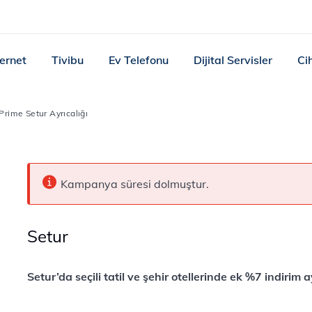
ternet
Tivibu
Ev Telefonu
Dijital Servisler
Ci
Prime Setur Ayrıcalığı
Kampanya süresi dolmuştur.
Setur
Setur’da seçili tatil ve şehir otellerinde ek %7 indirim ay