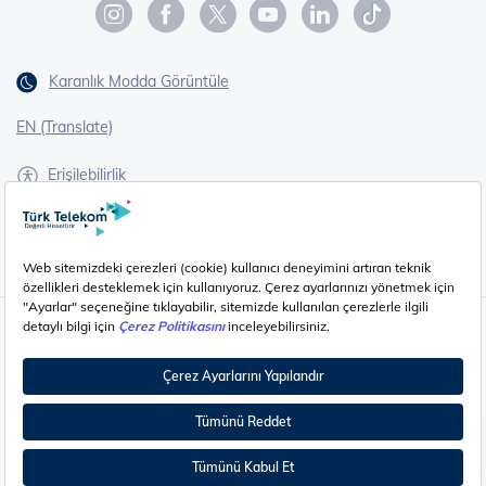
Karanlık Modda Görüntüle
EN (Translate)
Erişilebilirlik
İşaret Dili Çevirisi
Gizlilik - Güvenlik ve KVKK
Çerez Ayarları
©
2026
Türk Telekom