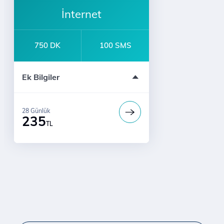
İnternet
750 DK
100 SMS
Her Şey Dahil Paketler
Ek Bilgiler
Sınırsız YaaY
Taraftar Hatları İle Sınırsız Konuşma
28 Günlük
235
TL