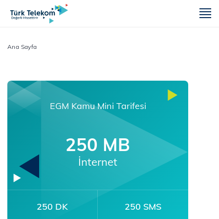
m
Ana Sayfa
EGM Kamu Mini Tarifesi
250 MB
İnternet
250 DK
250 SMS