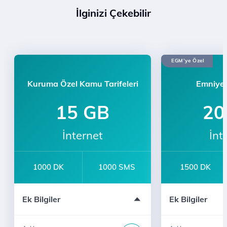
İlginizi Çekebilir
EGM’ye Özel
Kuruma Özel Kamu Tarifeleri
Emniyet 
15 GB
20
İnternet
İnt
1000 DK
1000 SMS
1500 DK
Yargıtay
Grup İçi Sınırs
Ek Bilgiler
Ek Bilgiler
Adalet Bakanlığı
WhatsApp Sınır
Ticaret Bakanlığı
e-dergi Üyeliği
Gençlik ve Spor Bakanlığı
Arayanıbil Servi