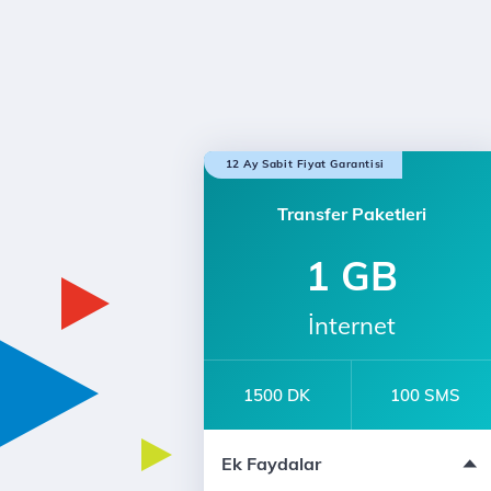
12 Ay Sabit Fiyat Garantisi
Transfer Paketleri
1 GB
İnternet
1500 DK
100 SMS
İl ve ilçelere 24 Saatte Teslimat
Ek Faydalar
Bi' Dünya Fırsat
Numara Taşıma ve Yeni Hat Alarak