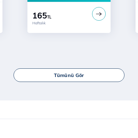
165
TL
Haftalık
Tümünü Gör