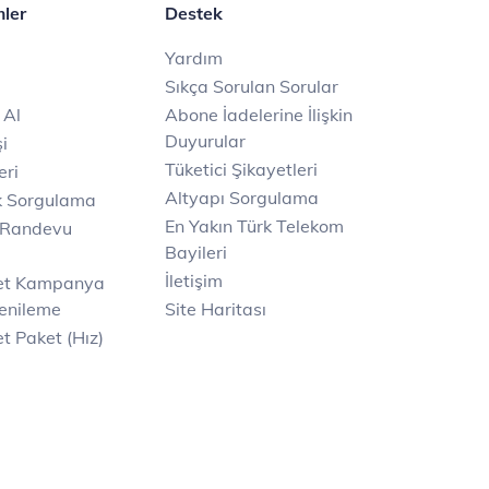
mler
Destek
Yardım
Sıkça Sorulan Sorular
 Al
Abone İadelerine İlişkin
Duyurular
i
Tüketici Şikayetleri
eri
Altyapı Sorgulama
k Sorgulama
En Yakın Türk Telekom
 Randevu
Bayileri
İletişim
net Kampanya
enileme
Site Haritası
t Paket (Hız)