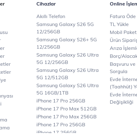
er
Cihazlar
Online İşle
Akıllı Telefon
Fatura Öde
Samsung Galaxy S26 5G
TL Yükle
12/256GB
rusu
Mobil Paket
Samsung Galaxy S26+ 5G
r
Ürün Sipariş
12/256GB
ler
Arıza İşleml
Samsung Galaxy S26 Ultra
er
Borç/Alaca
5G 12/256GB
etler
Başvuru ve
Samsung Galaxy S26 Ultra
Sorgula
etler
5G 12/512GB
Evde İnter
iye
Samsung Galaxy S26 Ultra
(Taahhüt) Y
5G 16GB/1TB
Evde İnterne
anyası
iPhone 17 Pro 256GB
Değişikliği
i
iPhone 17 Pro Max 512GB
iPhone 17 Pro Max 256GB
ama
iPhone 17 Pro 256GB
lama
iPhone 17 256GB
lama