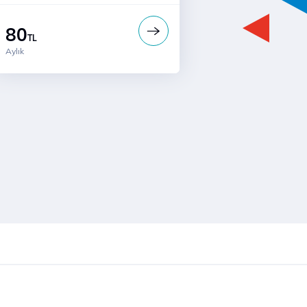
80
TL
Aylık