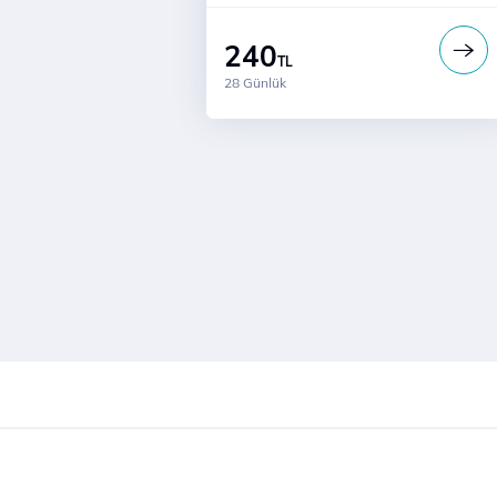
Gelenlere
Ücretsiz Dijital Kurye Hizmeti
240
TL
28 Günlük