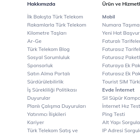
Hakkımızda
Ürün ve Hizmetl
İlk Bakışta Türk Telekom
Mobil
Rakamlarla Türk Telekom
Numara Taşıma
Kilometre Taşları
Yeni Hat Başvu
Ar-Ge
Faturalı Tarifele
Türk Telekom Blog
Faturasız Tarife
Sosyal Sorumluluk
Faturasız Paketl
Sponsorluk
Faturaya Ek Pak
Satın Alma Portalı
Faturasız Ek Pak
Sürdürülebilirlik
Tourist SIM Türk
İş Sürekliliği Politikası
Evde İnternet
Duyurular
Sil Süpür Kamp
Planlı Çalışma Duyuruları
İnternet Hız Test
Yatırımcı İlişkileri
Ping Testi
Kariyer
Alt Yapı Sorgul
Türk Telekom Satış ve
IP Adresi Sorgu
Dağıtım
Puk Kodu Sorgu