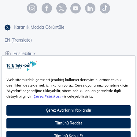
Karanlık Modda Görüntüle
EN (Translate)
Erişilebilirlik
İşaret Dili Çevirisi
Gizlilik - Güvenlik ve KVKK
Çerez Ayarları