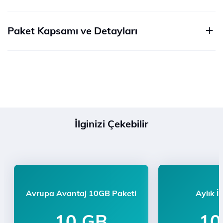
Paket Kapsamı ve Detayları
İlginizi Çekebilir
Avrupa Avantaj 10GB Paketi
Aylık İ
10 GB
10