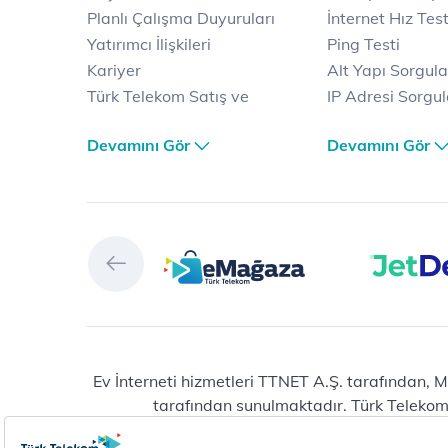
Planlı Çalışma Duyuruları
İnternet Hız Test
Yatırımcı İlişkileri
Ping Testi
Kariyer
Alt Yapı Sorgul
Türk Telekom Satış ve
IP Adresi Sorgu
Dağıtım
Puk Kodu Sorgu
Devamını Gör
Devamını Gör
Türk Telekom Finansal
Avantajlı İntern
Hizmet Kalitesi Raporları
Kampanyaları
Türk Telekom Afet Tedbirleri
Fiber İnternet
Vizyon & Değerlerimiz
Yalın İnternet
Selfy
İnternet Kampan
Prime
Ev Telefonu
Muud
Dijital Servisler
Tivibu
Muud
eMağaza
E-dergi
Playstore
Total Protection
Ev İnterneti hizmetleri TTNET A.Ş. tarafından, M
tarafından sunulmaktadır. Türk Telekom® 
HİT (Türk Telekom Çocuk)
Raunt
Erişilebilir Yaşam
Vitamin LGS
Yeni abonelik ve numara taşıma başvuruların