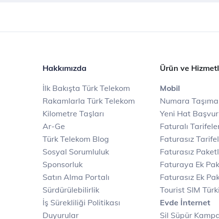
Hakkımızda
Ürün ve Hizmetl
İlk Bakışta Türk Telekom
Mobil
Rakamlarla Türk Telekom
Numara Taşıma
Kilometre Taşları
Yeni Hat Başvu
Ar-Ge
Faturalı Tarifele
Türk Telekom Blog
Faturasız Tarife
Sosyal Sorumluluk
Faturasız Paketl
Sponsorluk
Faturaya Ek Pak
Satın Alma Portalı
Faturasız Ek Pak
Sürdürülebilirlik
Tourist SIM Türk
İş Sürekliliği Politikası
Evde İnternet
Duyurular
Sil Süpür Kamp