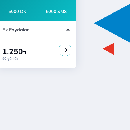
5000 DK
5000 SMS
Sınırsız Whatsapp Mesajlaşma
Ek Faydalar
Türk Telekom'lularla Sınırsız Konuşma
Ücretsiz Dijital Kurye Hizmeti
1.250
TL
90 günlük