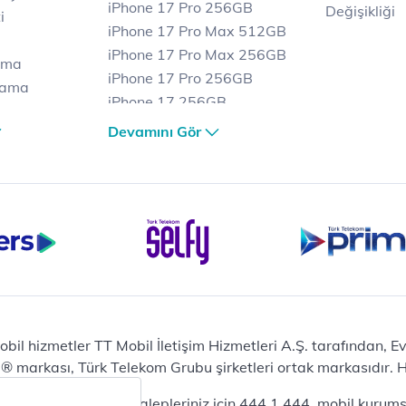
iPhone 17 Pro 256GB
Değişikliği
i
iPhone 17 Pro Max 512GB
iPhone 17 Pro Max 256GB
ama
iPhone 17 Pro 256GB
lama
iPhone 17 256GB
lama
iPhone 17 Air 256GB
Devamını Gör
et
iPhone 16 Pro Max 256 GB
iPhone 16 Pro 128 GB
Bilgisayar
Casper Nirvana C370
yaları
Notebook
Tablet
Samsung Galaxy TAB A9+
Samsung Galaxy Tab A9
Ev Telefonu
obil hizmetler TT Mobil İletişim Hizmetleri A.Ş. tarafından, 
Panasonic TGB610
markası, Türk Telekom Grubu şirketleri ortak markasıdır. Her
Modem ve Wi-Fi
da mobil bireysel talepleriniz için 444 1 444, mobil kurumsa