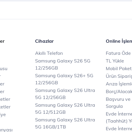
er
Cihazlar
Online İşle
Akıllı Telefon
Fatura Öde
Samsung Galaxy S26 5G
TL Yükle
12/256GB
rusu
Mobil Paket
Samsung Galaxy S26+ 5G
r
Ürün Sipariş
12/256GB
ler
Arıza İşleml
Samsung Galaxy S26 Ultra
er
Borç/Alaca
5G 12/256GB
etler
Başvuru ve
Samsung Galaxy S26 Ultra
Sorgula
etler
5G 12/512GB
Evde İnter
iye
Samsung Galaxy S26 Ultra
(Taahhüt) Y
5G 16GB/1TB
Evde İnterne
anyası