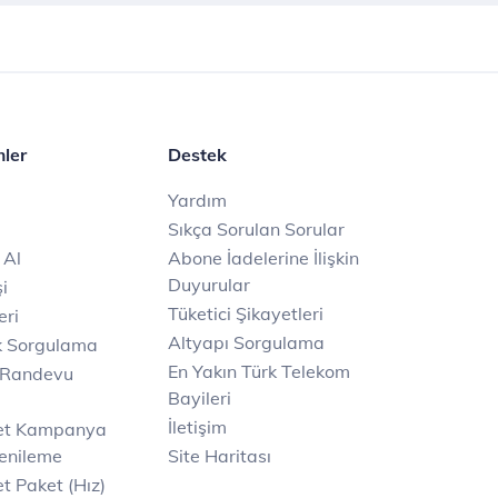
mler
Destek
Yardım
Sıkça Sorulan Sorular
 Al
Abone İadelerine İlişkin
Duyurular
i
Tüketici Şikayetleri
eri
Altyapı Sorgulama
k Sorgulama
En Yakın Türk Telekom
 Randevu
Bayileri
İletişim
net Kampanya
enileme
Site Haritası
t Paket (Hız)