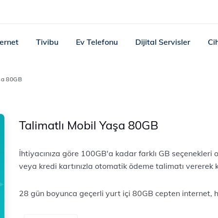
ternet
Tivibu
Ev Telefonu
Dijital Servisler
Ci
aşa 80GB
Talimatlı Mobil Yaşa 80GB
İhtiyacınıza göre 100GB'a kadar farklı GB seçenekleri o
veya kredi kartınızla otomatik ödeme talimatı vererek ko
28 gün boyunca geçerli yurt içi 80GB cepten internet,