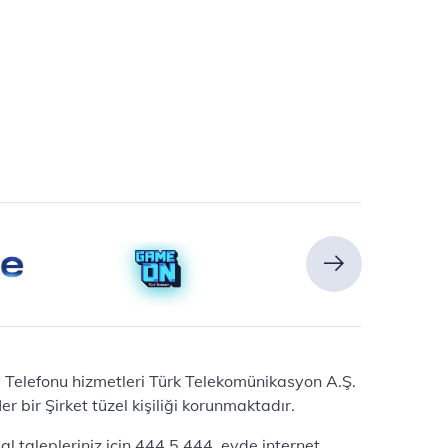
Ev Telefonu hizmetleri Türk Telekomünikasyon A.Ş.
 bir Şirket tüzel kişiliği korunmaktadır.
l talepleriniz için 444 5 444, evde internet