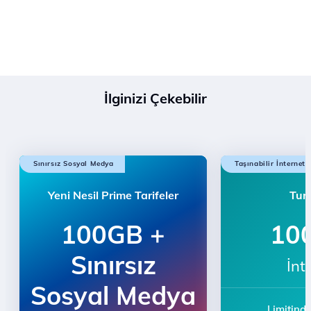
İlginizi Çekebilir
Sınırsız Sosyal Medya
Taşınabilir İnternet
Yeni Nesil Prime Tarifeler
Tur
100GB +
10
Sınırsız
İnt
Sosyal Medya
Limitind