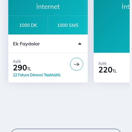
İnternet
İnt
1000 DK
1000 SMS
Sınırsız YaaY
Ek Faydalar
Bi' Dünya Fırsat
Ücretsiz Dijital Kurye Hizmeti
Aylık
Aylık
290
220
TL
TL
12 Fatura Dönemi Taahhütlü