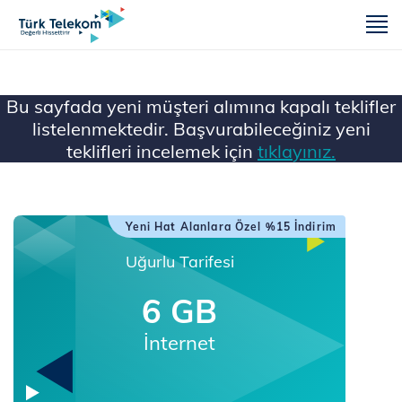
m
Bu sayfada yeni müşteri alımına kapalı teklifler
listelenmektedir. Başvurabileceğiniz yeni
teklifleri incelemek için
tıklayınız.
Ana Sayfa
...
Faturalı Tarifeler
Uğurlu 6GB Tarifesi
Yeni Hat Alanlara Özel %15 İndirim
Uğurlu Tarifesi
6 GB
İnternet