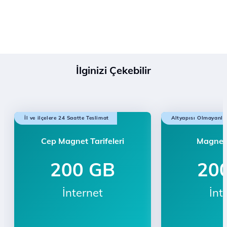
İlginizi Çekebilir
İl ve ilçelere 24 Saatte Teslimat
Altyapısı Olmayanla
Cep Magnet Tarifeleri
Magnet 
200 GB
20
İnternet
İnt