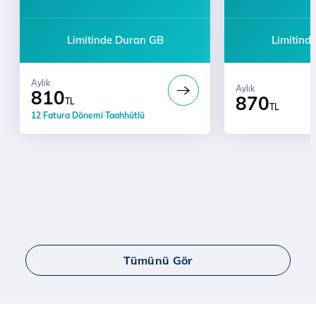
Limitinde Duran GB
Limitind
Aylık
Aylık
810
870
TL
TL
12 Fatura Dönemi Taahhütlü
Tümünü Gör