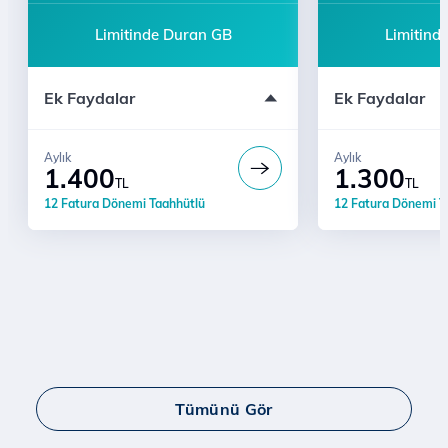
Limitinde Duran GB
Limitind
5G Uyumlu Wi-Fi Modem
5G Uyumlu Wi-
Ek Faydalar
Ek Faydalar
Aylık
Aylık
1.400
1.300
TL
TL
12 Fatura Dönemi Taahhütlü
12 Fatura Dönemi T
Tümünü Gör