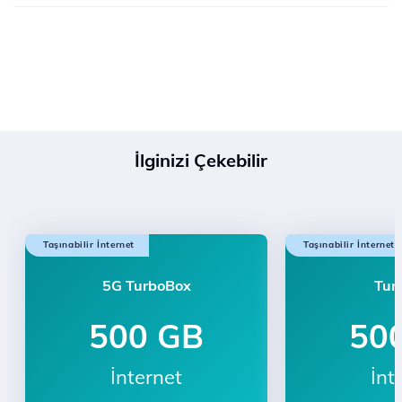
İlginizi Çekebilir
Taşınabilir İnternet
Taşınabilir İnternet
5G TurboBox
Tur
500 GB
50
İnternet
İnt