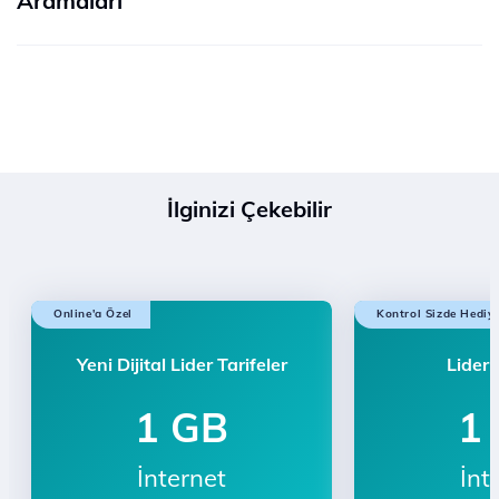
Aramaları
İlginizi Çekebilir
Online'a Özel
Kontrol Sizde Hediy
Yeni Dijital Lider Tarifeler
Lider 
1 GB
1
İnternet
İnt