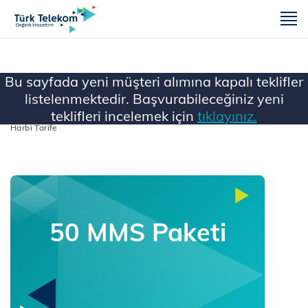
m
Bu sayfada yeni müşteri alımına kapalı teklifler
listelenmektedir. Başvurabileceğiniz yeni
teklifleri incelemek için
tıklayınız.
Ana Sayfa
Mobil
Müşteri Alımına Kapatılanlar
Harbi Tarife
50 MMS Paketi