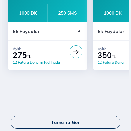
1000 DK
250 SMS
1000 DK
e-dergi Üyeliği
Sınırsız YaaY
Ek Faydalar
Ek Faydalar
Ücretsiz Dijital Kurye Hizmeti
Ücretsiz Dijital
İl ve ilçelere 24 Saatte Teslimat
İl ve ilçelere 24
Sınırsız YaaY
E-dergi Uygula
Aylık
Aylık
Sınırsız İnterne
Kontrol Sizde Hediye
275
350
TL
TL
12 Fatura Dönemi Taahhütlü
12 Fatura Dönemi T
Tümünü Gör