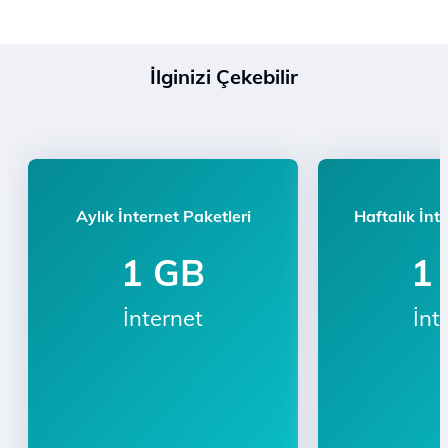
İlginizi Çekebilir
Aylık İnternet Paketleri
Haftalık İnt
1 GB
1
İnternet
İnt