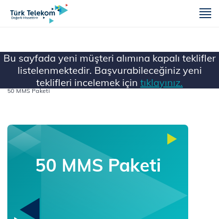
m
Bu sayfada yeni müşteri alımına kapalı teklifler
listelenmektedir. Başvurabileceğiniz yeni
teklifleri incelemek için
tıklayınız.
Ana Sayfa
Mobil
Müşteri Alımına Kapatılanlar
50 MMS Paketi
50 MMS Paketi