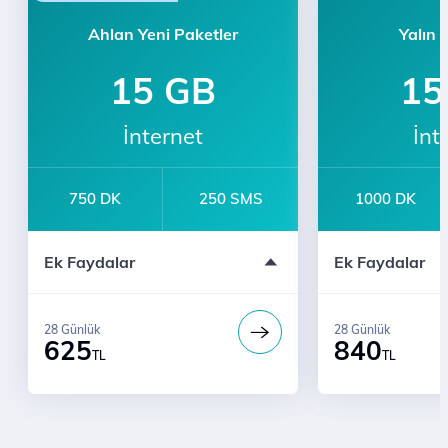
Ahlan Yeni Paketler
Yalın 
15 GB
15
İnternet
İnt
750 DK
250 SMS
1000 DK
Bi' Dünya Fırsat Avantajları
Ek Faydalar
Ek Faydalar
Sınırsız YaaY
28 Günlük
28 Günlük
625
840
TL
TL