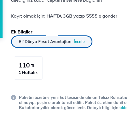
dilediğiniz kadar cepten internete bağlanın
Kayıt olmak için;
HAFTA 3GB
yazıp
5555
'e gönder
Ek Bilgiler
Bi' Dünya Fırsat Avantajları
İncele
110
TL
1 Haftalık
Paketin ücretine yeni hat tesisinde alınan Telsiz Ruhsatna
olmayıp, peşin olarak tahsil edilir. Paket ücretine dahil o
Bu tutarlar yıllık olarak güncellenir. Detaylı bilgi için
tıkl