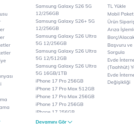
Samsung Galaxy S26 5G
TL Yükle
12/256GB
rusu
Mobil Paket
Samsung Galaxy S26+ 5G
r
Ürün Sipariş
12/256GB
ler
Arıza İşleml
Samsung Galaxy S26 Ultra
er
Borç/Alaca
5G 12/256GB
etler
Başvuru ve
Samsung Galaxy S26 Ultra
Sorgula
etler
5G 12/512GB
Evde İnter
iye
Samsung Galaxy S26 Ultra
(Taahhüt) Y
5G 16GB/1TB
Evde İnterne
anyası
iPhone 17 Pro 256GB
Değişikliği
i
iPhone 17 Pro Max 512GB
iPhone 17 Pro Max 256GB
ama
iPhone 17 Pro 256GB
lama
iPhone 17 256GB
lama
iPhone 17 Air 256GB
Devamını Gör
et
iPhone 16 Pro Max 256 GB