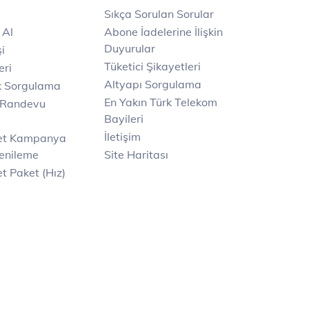
Sıkça Sorulan Sorular
 Al
Abone İadelerine İlişkin
Duyurular
i
Tüketici Şikayetleri
eri
Altyapı Sorgulama
k Sorgulama
En Yakın Türk Telekom
 Randevu
Bayileri
İletişim
net Kampanya
enileme
Site Haritası
t Paket (Hız)