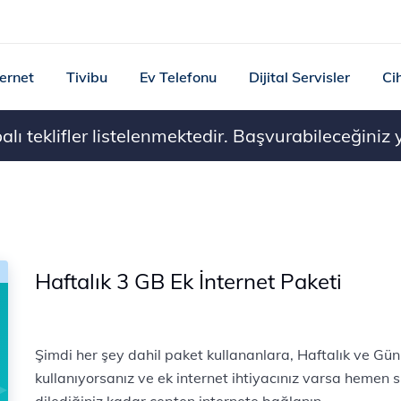
ternet
Tivibu
Ev Telefonu
Dijital Servisler
Ci
ı teklifler listelenmektedir. Başvurabileceğiniz ye
Haftalık 3 GB Ek İnternet Paketi
Şimdi her şey dahil paket kullananlara, Haftalık ve Günl
kullanıyorsanız ve ek internet ihtiyacınız varsa hemen s