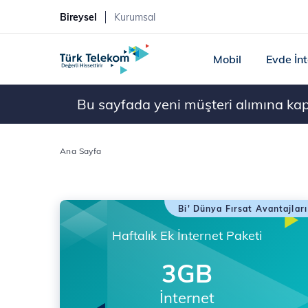
Bireysel
Kurumsal
Mobil
Evde İn
Bu sayfada yeni müşteri alımına kapal
Ana Sayfa
Bi' Dünya Fırsat Avantajları
Haftalık Ek İnternet Paketi
3GB
İnternet