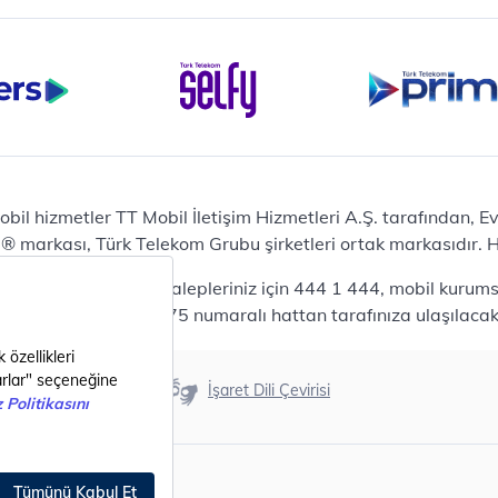
iPhone 16 Pro 128 GB
Bilgisayar
Casper Nirvana C370
yaları
Notebook
Tablet
Samsung Galaxy TAB A9+
Samsung Galaxy Tab A9
Ev Telefonu
obil hizmetler TT Mobil İletişim Hizmetleri A.Ş. tarafından, 
Panasonic TGB610
markası, Türk Telekom Grubu şirketleri ortak markasıdır. Her
Modem ve Wi-Fi
da mobil bireysel talepleriniz için 444 1 444, mobil kurumsa
Zyxel DX3300 Wi-Fi 6
lepleriniz için 444 0375 numaralı hattan tarafınıza ulaşılacakt
Premium VDSL Modem
Aksesuar
Samsung Buds2 Pro
Erişilebilirlik
İşaret Dili Çevirisi
Samsung Galaxy Watch 6
G
Classic
Akıllı Tercihler
bil Tarife
Akıllı Ekran Koruma