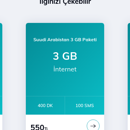
İlginizi Çekebilir
Suudi Arabistan 3 GB Paketi
3 GB
İnternet
400 DK
100 SMS
550
TL