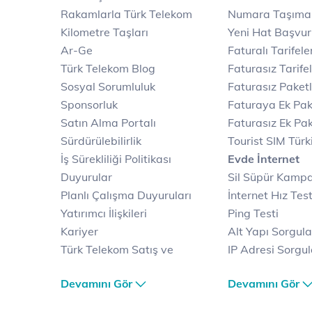
Rakamlarla Türk Telekom
Numara Taşıma
Kilometre Taşları
Yeni Hat Başvu
Ar-Ge
Faturalı Tarifele
Türk Telekom Blog
Faturasız Tarife
Sosyal Sorumluluk
Faturasız Paketl
Sponsorluk
Faturaya Ek Pak
Satın Alma Portalı
Faturasız Ek Pak
Sürdürülebilirlik
Tourist SIM Türk
İş Sürekliliği Politikası
Evde İnternet
Duyurular
Sil Süpür Kamp
Planlı Çalışma Duyuruları
İnternet Hız Test
Yatırımcı İlişkileri
Ping Testi
Kariyer
Alt Yapı Sorgul
Türk Telekom Satış ve
IP Adresi Sorgu
Dağıtım
Puk Kodu Sorgu
Devamını Gör
Devamını Gör
Türk Telekom Finansal
Avantajlı İntern
Hizmet Kalitesi Raporları
Kampanyaları