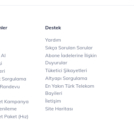
mler
Destek
Yardım
Sıkça Sorulan Sorular
 Al
Abone İadelerine İlişkin
Duyurular
i
Tüketici Şikayetleri
eri
Altyapı Sorgulama
k Sorgulama
En Yakın Türk Telekom
 Randevu
Bayileri
İletişim
net Kampanya
enileme
Site Haritası
t Paket (Hız)