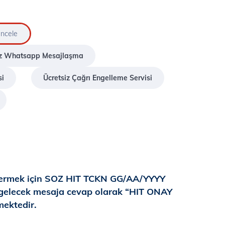
İncele
sız Whatsapp Mesajlaşma
si
Ücretsiz Çağrı Engelleme Servisi
 vermek için SOZ HIT TCKN GG/AA/YYYY
 gelecek mesaja cevap olarak “HIT ONAY
ektedir.