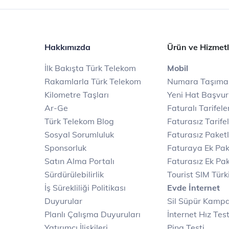
Hakkımızda
Ürün ve Hizmetl
İlk Bakışta Türk Telekom
Mobil
Rakamlarla Türk Telekom
Numara Taşıma
Kilometre Taşları
Yeni Hat Başvu
Ar-Ge
Faturalı Tarifele
Türk Telekom Blog
Faturasız Tarife
Sosyal Sorumluluk
Faturasız Paketl
Sponsorluk
Faturaya Ek Pak
Satın Alma Portalı
Faturasız Ek Pak
Sürdürülebilirlik
Tourist SIM Türk
İş Sürekliliği Politikası
Evde İnternet
Duyurular
Sil Süpür Kamp
Planlı Çalışma Duyuruları
İnternet Hız Test
Yatırımcı İlişkileri
Ping Testi