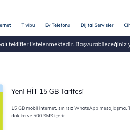
ternet
Tivibu
Ev Telefonu
Dijital Servisler
Ci
ı teklifler listelenmektedir. Başvurabileceğiniz ye
Yeni HİT 15 GB Tarifesi
15 GB mobil internet, sınırsız WhatsApp mesajlaşma, T
dakika ve 500 SMS içerir.