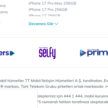
iPhone 17 Pro Max 256GB
ama
iPhone 17 Pro 256GB
lama
iPhone 17 256GB
lama
iPhone 17 Air 256GB
Devamını Gör
et
iPhone 16 Pro Max 256 GB
iPhone 16 Pro 128 GB
Bilgisayar
Casper Nirvana C370
yaları
Notebook
Tablet
Samsung Galaxy TAB A9+
Samsung Galaxy Tab A9
Ev Telefonu
obil hizmetler TT Mobil İletişim Hizmetleri A.Ş. tarafından, 
Panasonic TGB610
markası, Türk Telekom Grubu şirketleri ortak markasıdır. Her
Modem ve Wi-Fi
da mobil bireysel talepleriniz için 444 1 444, mobil kurumsa
Zyxel DX3300 Wi-Fi 6
lepleriniz için 444 0375 numaralı hattan tarafınıza ulaşılacakt
Premium VDSL Modem