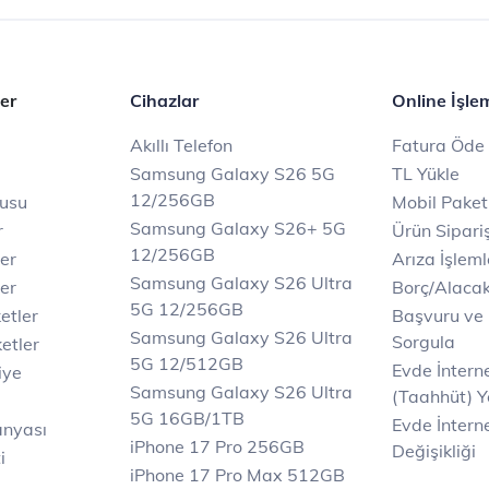
er
Cihazlar
Online İşle
Akıllı Telefon
Fatura Öde
Samsung Galaxy S26 5G
TL Yükle
12/256GB
rusu
Mobil Paket
Samsung Galaxy S26+ 5G
r
Ürün Sipariş
12/256GB
ler
Arıza İşleml
Samsung Galaxy S26 Ultra
er
Borç/Alaca
5G 12/256GB
etler
Başvuru ve
Samsung Galaxy S26 Ultra
Sorgula
etler
5G 12/512GB
Evde İnter
iye
Samsung Galaxy S26 Ultra
(Taahhüt) Y
5G 16GB/1TB
Evde İnterne
anyası
iPhone 17 Pro 256GB
Değişikliği
i
iPhone 17 Pro Max 512GB