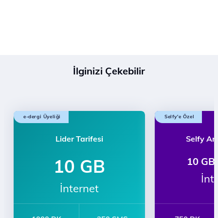
İlginizi Çekebilir
e-dergi Üyeliği
Selfy'e Özel
Lider Tarifesi
Selfy Art
10 GB
10 GB 
İnt
İnternet