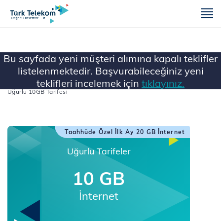
m
Bu sayfada yeni müşteri alımına kapalı teklifler
listelenmektedir. Başvurabileceğiniz yeni
teklifleri incelemek için
tıklayınız.
Ana Sayfa
...
Tüm Faturalı Tarifeler
Uğurlu 10GB Tarifesi
Taahhüde Özel İlk Ay 20 GB İnternet
Uğurlu Tarifeler
10 GB
İnternet