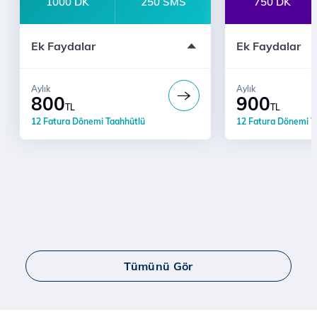
1000 DK
250 SMS
750 DK
12 Fatura Dönemi Taahhütlü
WhatsApp Sınır
Ek Faydalar
Ek Faydalar
Sınırsız YaaY
Taahhüde Özel 
3 Ay Youtube P
İl ve ilçelere 24
Aylık
Aylık
e-dergi Üyeliği
800
900
TL
TL
Ücretsiz Dijital
12 Fatura Dönemi Taahhütlü
12 Fatura Dönemi T
Tümünü Gör