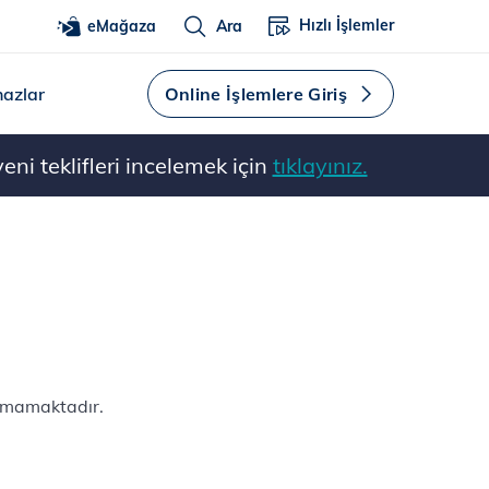
Hızlı İşlemler
eMağaza
Ara
hazlar
Online İşlemlere Giriş
ni teklifleri incelemek için
tıklayınız.
ılmamaktadır.