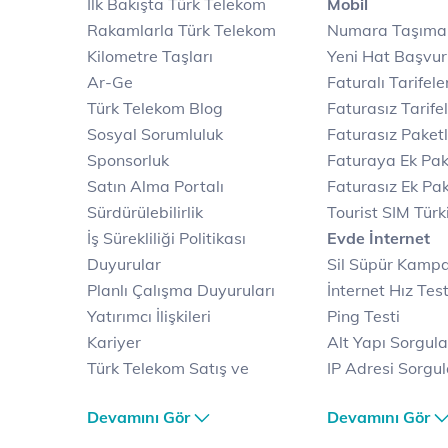
İlk Bakışta Türk Telekom
Mobil
Rakamlarla Türk Telekom
Numara Taşıma
Kilometre Taşları
Yeni Hat Başvu
Ar-Ge
Faturalı Tarifele
Türk Telekom Blog
Faturasız Tarife
Sosyal Sorumluluk
Faturasız Paketl
Sponsorluk
Faturaya Ek Pak
Satın Alma Portalı
Faturasız Ek Pak
Sürdürülebilirlik
Tourist SIM Türk
İş Sürekliliği Politikası
Evde İnternet
Duyurular
Sil Süpür Kamp
Planlı Çalışma Duyuruları
İnternet Hız Test
Yatırımcı İlişkileri
Ping Testi
Kariyer
Alt Yapı Sorgul
Türk Telekom Satış ve
IP Adresi Sorgu
Dağıtım
Puk Kodu Sorgu
Devamını Gör
Devamını Gör
Türk Telekom Finansal
Avantajlı İntern
Hizmet Kalitesi Raporları
Kampanyaları