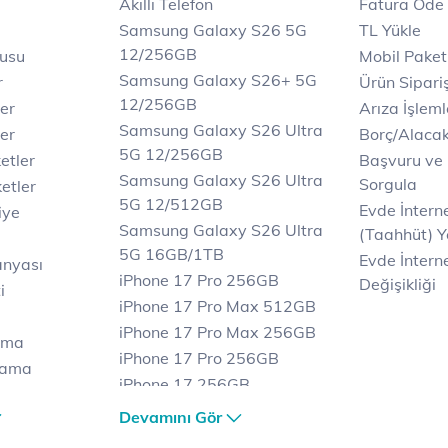
Akıllı Telefon
Fatura Öde
Samsung Galaxy S26 5G
TL Yükle
12/256GB
rusu
Mobil Paket
Samsung Galaxy S26+ 5G
r
Ürün Sipariş
12/256GB
ler
Arıza İşleml
Samsung Galaxy S26 Ultra
er
Borç/Alaca
5G 12/256GB
etler
Başvuru ve
Samsung Galaxy S26 Ultra
Sorgula
etler
5G 12/512GB
Evde İnter
iye
Samsung Galaxy S26 Ultra
(Taahhüt) Y
5G 16GB/1TB
Evde İnterne
anyası
iPhone 17 Pro 256GB
Değişikliği
i
iPhone 17 Pro Max 512GB
iPhone 17 Pro Max 256GB
ama
iPhone 17 Pro 256GB
lama
iPhone 17 256GB
lama
iPhone 17 Air 256GB
Devamını Gör
et
iPhone 16 Pro Max 256 GB