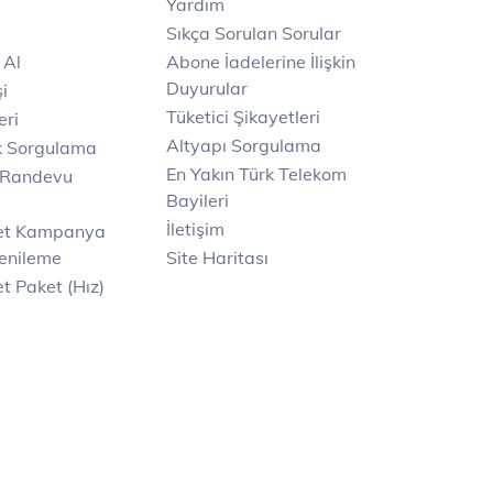
Yardım
Sıkça Sorulan Sorular
 Al
Abone İadelerine İlişkin
Duyurular
i
Tüketici Şikayetleri
eri
Altyapı Sorgulama
k Sorgulama
En Yakın Türk Telekom
 Randevu
Bayileri
İletişim
net Kampanya
enileme
Site Haritası
t Paket (Hız)