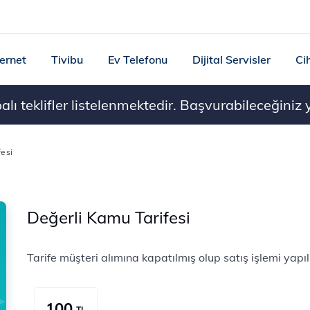
ternet
Tivibu
Ev Telefonu
Dijital Servisler
Ci
ı teklifler listelenmektedir. Başvurabileceğiniz ye
esi
Değerli Kamu Tarifesi
Tarife müşteri alımına kapatılmış olup satış işlemi yap
100