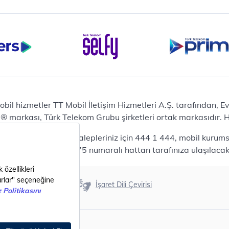
iPhone 16 Pro 128 GB
Bilgisayar
Casper Nirvana C370
yaları
Notebook
Tablet
Samsung Galaxy TAB A9+
Samsung Galaxy Tab A9
Ev Telefonu
obil hizmetler TT Mobil İletişim Hizmetleri A.Ş. tarafından, 
Panasonic TGB610
markası, Türk Telekom Grubu şirketleri ortak markasıdır. Her
Modem ve Wi-Fi
da mobil bireysel talepleriniz için 444 1 444, mobil kurumsa
Zyxel DX3300 Wi-Fi 6
lepleriniz için 444 0375 numaralı hattan tarafınıza ulaşılacakt
Premium VDSL Modem
Aksesuar
Samsung Buds2 Pro
Erişilebilirlik
İşaret Dili Çevirisi
Samsung Galaxy Watch 6
G
Classic
Akıllı Tercihler
bil Tarife