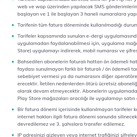
web ve wap üzerinden yapılacak SMS gönderimlerini
başlayan ve 1 ile başlayan 3 haneli numaralara yap
Tarifenin tüm fatura döneminde kullanılmadığı durum
Tarifeler kapsamında sunulan e-dergi uygulamasında
uygulamadan faydalanabilmesi için, uygulama mağa
Store) uygulamayı indirerek, mobil numarası ve şifre
Bahsedilen abonelerin faturalı hattan ön ödemeli ha
faydası sunulmayan farklı bir faturalı / ön ödemeli tar
sebebiyet vermesi ya da numarasını diğer operatör
erecektir. İletilen nedenlerden ötürü ücretsiz abon
olarak devam etmeyecektir. Abonelerin uygulamadan
Play Store mağazaları aracılığı ile uygulamayı satın
Bir fatura dönemi içerisinde kullanılmayan tarifele
internet hakları ilgili fatura dönemi sonunda silinece
devredilemez ve 3. şahıslara transfer edilemez.
IP adresinizi gizleyen veya internet trafiğinizi şifrele