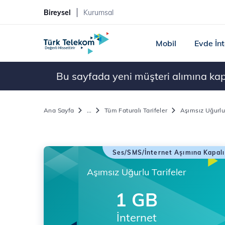
Bireysel
Kurumsal
Mobil
Evde İn
Bu sayfada yeni müşteri alımına kapal
Ana Sayfa
...
Tüm Faturalı Tarifeler
Aşımsız Uğurlu
Ses/SMS/İnternet Aşımına Kapalı
Aşımsız Uğurlu Tarifeler
1 GB
İnternet