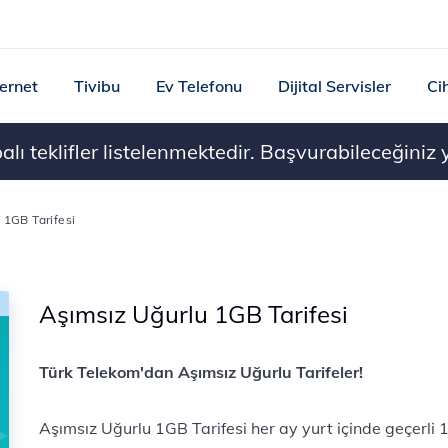
ternet
Tivibu
Ev Telefonu
Dijital Servisler
Ci
ı teklifler listelenmektedir. Başvurabileceğiniz ye
 1GB Tarifesi
Aşımsız Uğurlu 1GB Tarifesi
Türk Telekom'dan Aşımsız Uğurlu Tarifeler!
Aşımsız Uğurlu 1GB Tarifesi her ay yurt içinde geçerl