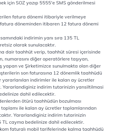
rmek için SOZ yazıp 5555'e SMS gönderilmesi
rilen fatura dönemi itibariyle verilmeye
(fatura döneminden itibaren 12 fatura dönemi
psamındaki indirimin yanı sıra 135 TL
retsiz olarak sunulacaktır.
a dair taahhüt verip, taahhüt süresi içerisinde
en, numarasını diğer operatörlere taşıyan,
çiş yapan ve Şirketimizce sunulmakta olan diğer
 müşterilerin son faturasına 12 dönemlik taahhüdü
ararlanılan indirimler ile kalan ay ücretler
 Yararlandiginiz indirim tutarinizin yansiltilmasi
linize dahil edilecektir.
nedenlerden ötürü taahhüdün bozulması
toplamı ile kalan ay ücretler toplamlarından
ktır. Yararlandiginiz indirim tutarinizin
 TL cayma bedelinize dahil edilecektir.
kom faturalı mobil tarifelerinde kalma taahhüdü