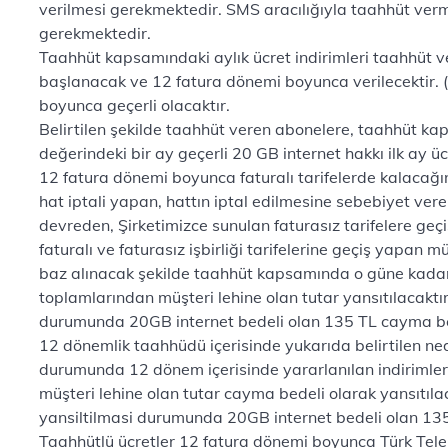
verilmesi gerekmektedir. SMS aracılığıyla taahhüt ve
gerekmektedir.
Taahhüt kapsamındaki aylık ücret indirimleri taahhüt ve
başlanacak ve 12 fatura dönemi boyunca verilecektir. 
boyunca geçerli olacaktır.
Belirtilen şekilde taahhüt veren abonelere, taahhüt ka
değerindeki bir ay geçerli 20 GB internet hakkı ilk ay üc
12 fatura dönemi boyunca faturalı tarifelerde kalacağın
hat iptali yapan, hattın iptal edilmesine sebebiyet ver
devreden, Şirketimizce sunulan faturasız tarifelere ge
faturalı ve faturasız işbirliği tarifelerine geçiş yapan
baz alınacak şekilde taahhüt kapsamında o güne kadar y
toplamlarından müşteri lehine olan tutar yansıtılacaktır.
durumunda 20GB internet bedeli olan 135 TL cayma bede
12 dönemlik taahhüdü içerisinde yukarıda belirtilen 
durumunda 12 dönem içerisinde yararlanılan indirimler 
müşteri lehine olan tutar cayma bedeli olarak yansıtılaca
yansiltilmasi durumunda 20GB internet bedeli olan 135
Taahhütlü ücretler 12 fatura dönemi boyunca Türk Tele