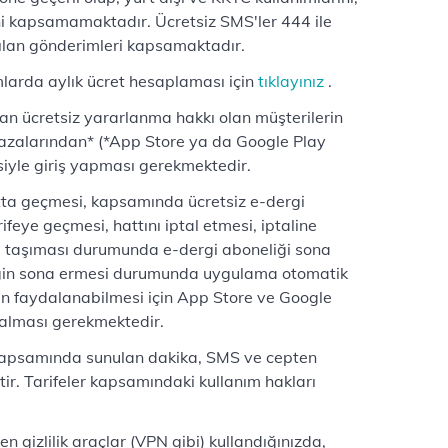
 kapsamamaktadır. Ücretsiz SMS'ler 444 ile
ılan gönderimleri kapsamaktadır.
larda aylık ücret hesaplaması için
tıklayınız
.
n ücretsiz yararlanma hakkı olan müşterilerin
zalarından* (*App Store ya da Google Play
siyle giriş yapması gerekmektedir.
tta geçmesi, kapsamında ücretsiz e-dergi
ifeye geçmesi, hattını iptal etmesi, iptaline
e taşıması durumunda e-dergi aboneliği sona
eliğin sona ermesi durumunda uygulama otomatik
 faydalanabilmesi için App Store ve Google
 alması gerekmektedir.
r kapsamında sunulan dakika, SMS ve cepten
ktir. Tarifeler kapsamındaki kullanım hakları
yen gizlilik araçlar (VPN gibi) kullandığınızda,