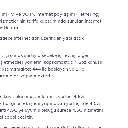
imi (IM ve VOIP), internet paylaşımı (Tethering)
izmetlerinin tarife kapsamında sunulan internet
aklı tutar.
sadece internet apn üzerinden yapılacak
içi olmak şartıyla şebeke içi, ev, iş, diğer
 işletmeciler yönlerini kapsamaktadır. Söz konusu
kapsamamakta; 444 ile başlayan ve 1 ile
aramaları kapsamaktadır.
e kayıt olan müşterilerimiz, yurt içi 4.5G
erhangi bir ek işlem yapmadan yurt içinde 4.5G
kartı 4.5G'ye uyumlu olduğu sürece 4.5G hizmetini
l edebilecektir.
öne geçerli olup, yurt dışı ve KKTC kullanımlarını,