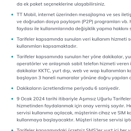
da ek paket seçeneklerine ulaşabilirsiniz.
TT Mobil, internet üzerinden mesajlaşma ve ses iletiş
ve doğrudan dosya paylaşım (P2P) programları vb. h
faydası ile kullanımlarında değişiklik yapma hakkını s
Tarifeler kapsamında sunulan veri kullanım hizmeti 
kullanımları kapsamaktadır.
Tarifeler kapsamında sunulan her yöne dakikalar, yurt 
operatörler ve anlaşmalı sabit telefon hizmeti veren
dakikalar KKTC, yurt dışı, web ve wap kullanımları 
başlayan 3 haneli numaralar yönüne doğru yapılan 
Dakikaların ücretlendirme periyodu 6 saniyedir.
9 Ocak 2024 tarihi itibariyle Aşımsız Uğurlu Tarifeler
hizmetinden faydalanmak için onay vermiş sayılır. H
servisi kullanıma açılacak, müşterinin cihaz ve SIM 
kullanmaya başlayacaktır. Müşteri isterse servisi ipta
Tarifeler kapsamındaki ücretsiz SMS'ler yurt içi her y