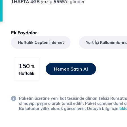
1HAFTA 4GB
yazıp
5555
'e gönder
Ek Faydalar
Haftalık Cepten İnternet
Yurt İçi Kullanımların
150
TL
Hemen Satın Al
Haftalık
Paketin ücretine yeni hat tesisinde alınan Telsiz Ruhsatna
olmayıp, peşin olarak tahsil edilir. Paket ücretine dahil o
Bu tutarlar yıllık olarak güncellenir. Detaylı bilgi için
tıkl