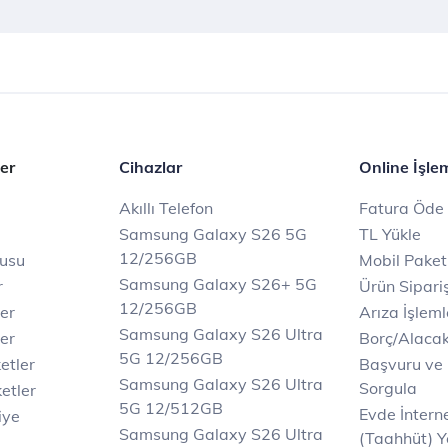
er
Cihazlar
Online İşle
Akıllı Telefon
Fatura Öde
Samsung Galaxy S26 5G
TL Yükle
12/256GB
rusu
Mobil Paket
Samsung Galaxy S26+ 5G
r
Ürün Sipariş
12/256GB
ler
Arıza İşleml
Samsung Galaxy S26 Ultra
er
Borç/Alaca
5G 12/256GB
etler
Başvuru ve
Samsung Galaxy S26 Ultra
Sorgula
etler
5G 12/512GB
Evde İnter
iye
Samsung Galaxy S26 Ultra
(Taahhüt) Y