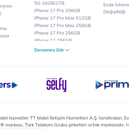
5G 16GB/1TB
Evde İnterne
anyası
iPhone 17 Pro 256GB
Değişikliği
i
iPhone 17 Pro Max 512GB
iPhone 17 Pro Max 256GB
ama
iPhone 17 Pro 256GB
lama
iPhone 17 256GB
lama
iPhone 17 Air 256GB
Devamını Gör
et
iPhone 16 Pro Max 256 GB
iPhone 16 Pro 128 GB
Bilgisayar
Casper Nirvana C370
yaları
Notebook
Tablet
Samsung Galaxy TAB A9+
Samsung Galaxy Tab A9
Ev Telefonu
obil hizmetler TT Mobil İletişim Hizmetleri A.Ş. tarafından, 
Panasonic TGB610
markası, Türk Telekom Grubu şirketleri ortak markasıdır. Her