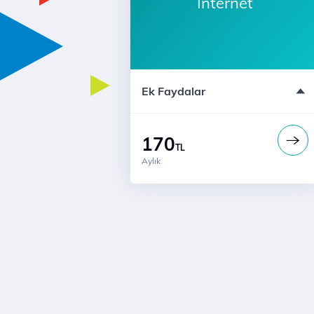
İnternet
Yurt İçi Kullanımlarında Geçerlidir
Ek Faydalar
170
TL
Aylık