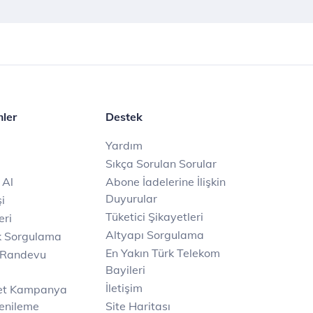
mler
Destek
Yardım
Sıkça Sorulan Sorular
 Al
Abone İadelerine İlişkin
Duyurular
i
Tüketici Şikayetleri
eri
Altyapı Sorgulama
k Sorgulama
En Yakın Türk Telekom
 Randevu
Bayileri
İletişim
net Kampanya
enileme
Site Haritası