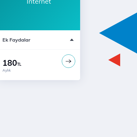
İnternet
Yurt İçi Kullanımlarında Geçerlidir
Ek Faydalar
180
TL
Aylık