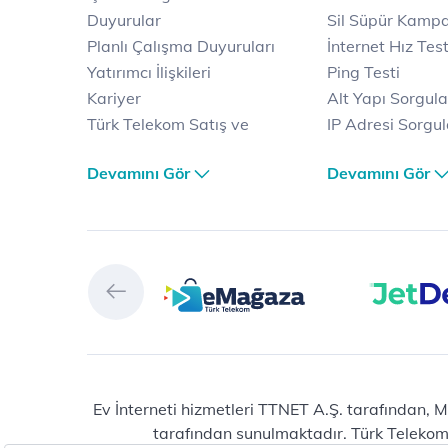
Duyurular
Sil Süpür Kamp
Planlı Çalışma Duyuruları
İnternet Hız Test
Yatırımcı İlişkileri
Ping Testi
Kariyer
Alt Yapı Sorgul
Türk Telekom Satış ve
IP Adresi Sorgu
Dağıtım
Puk Kodu Sorgu
Devamını Gör
Devamını Gör
Türk Telekom Finansal
Avantajlı İntern
Hizmet Kalitesi Raporları
Kampanyaları
Türk Telekom Afet Tedbirleri
Fiber İnternet
Vizyon & Değerlerimiz
Yalın İnternet
Selfy
İnternet Kampan
Prime
Ev Telefonu
Muud
Dijital Servisler
Tivibu
Muud
eMağaza
E-dergi
Playstore
Total Protection
Ev İnterneti hizmetleri TTNET A.Ş. tarafından, M
tarafından sunulmaktadır. Türk Telekom® 
HİT (Türk Telekom Çocuk)
Raunt