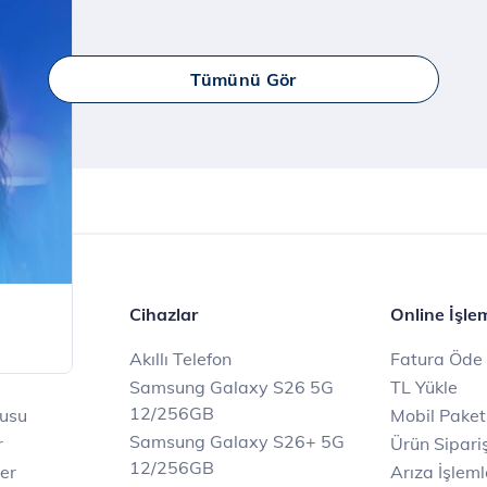
Tüm Türk Telekom’lulara Yaay ve BİP’te
ücretsiz internet!
İncele
Tümünü Gör
er
Cihazlar
Online İşle
Akıllı Telefon
Fatura Öde
Samsung Galaxy S26 5G
TL Yükle
ile
12/256GB
rusu
Mobil Paket
Samsung Galaxy S26+ 5G
r
Ürün Sipariş
12/256GB
ler
Arıza İşleml