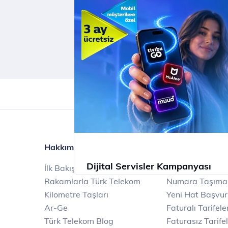
Mobil Ödeme ile App Store'da ilk
harcamana indirim kazan.
İncele
Hakkımızda
Ürün ve Hizmetl
Dijital Servisler Kampanyası
İlk Bakışta Türk Telekom
Mobil
Rakamlarla Türk Telekom
Numara Taşıma
Muud Premium, Tivibu GO ve McAfee 
Kilometre Taşları
Yeni Hat Başvu
dijital dünyanın tadını çıkarın!
Ar-Ge
Faturalı Tarifele
Türk Telekom Blog
Faturasız Tarife
İncele