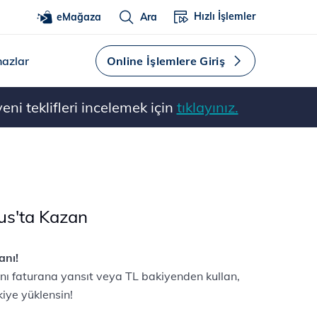
Hızlı İşlemler
eMağaza
Ara
hazlar
Online İşlemlere Giriş
ni teklifleri incelemek için
tıklayınız.
us'ta Kazan
anı!
ı faturana yansıt veya TL bakiyenden kullan,
iye yüklensin!