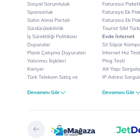
Sosyal Sorumluluk
Faturasız Paketl
Sponsorluk
Faturaya Ek Pak
Satın Alma Portalı
Faturasız Ek Pak
Sürdürülebilirlik
Tourist SIM Türk
İş Sürekliliği Politikası
Evde İnternet
Duyurular
Sil Süpür Kamp
Planlı Çalışma Duyuruları
İnternet Hız Test
Yatırımcı İlişkileri
Ping Testi
Kariyer
Alt Yapı Sorgul
Türk Telekom Satış ve
IP Adresi Sorgu
Dağıtım
Puk Kodu Sorgu
Devamını Gör
Devamını Gör
Türk Telekom Finansal
Avantajlı İntern
Hizmet Kalitesi Raporları
Kampanyaları
Türk Telekom Afet Tedbirleri
Fiber İnternet
Vizyon & Değerlerimiz
Yalın İnternet
Selfy
İnternet Kampan
Prime
Ev Telefonu