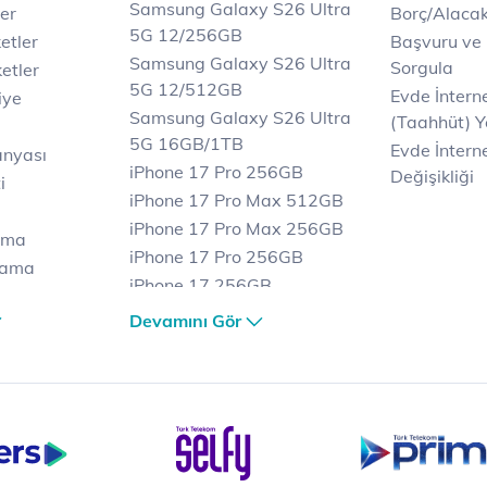
Samsung Galaxy S26 Ultra
er
Borç/Alaca
5G 12/256GB
etler
Başvuru ve
Samsung Galaxy S26 Ultra
Sorgula
etler
5G 12/512GB
Evde İnter
iye
Samsung Galaxy S26 Ultra
(Taahhüt) Y
5G 16GB/1TB
Evde İnterne
anyası
iPhone 17 Pro 256GB
Değişikliği
i
iPhone 17 Pro Max 512GB
iPhone 17 Pro Max 256GB
ama
iPhone 17 Pro 256GB
lama
iPhone 17 256GB
lama
iPhone 17 Air 256GB
Devamını Gör
et
iPhone 16 Pro Max 256 GB
iPhone 16 Pro 128 GB
Bilgisayar
Casper Nirvana C370
yaları
Notebook
Tablet