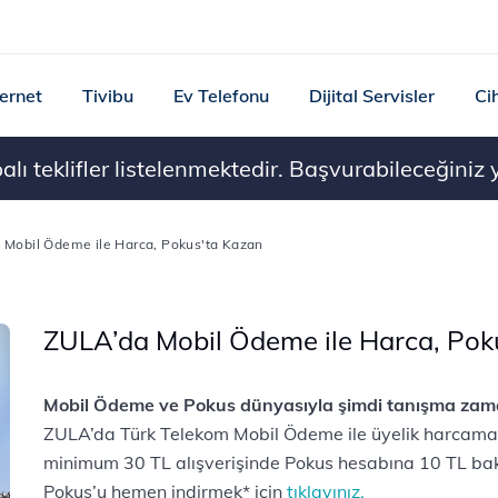
ternet
Tivibu
Ev Telefonu
Dijital Servisler
Ci
ı teklifler listelenmektedir. Başvurabileceğiniz ye
 Mobil Ödeme ile Harca, Pokus'ta Kazan
ZULA’da Mobil Ödeme ile Harca, Pok
Mobil Ödeme ve Pokus dünyasıyla şimdi tanışma zam
ZULA’da Türk Telekom Mobil Ödeme ile üyelik harcaman
minimum 30 TL alışverişinde Pokus hesabına 10 TL bak
Pokus’u hemen indirmek* için
tıklayınız.