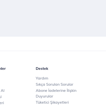
mler
Destek
Yardım
Sıkça Sorulan Sorular
 Al
Abone İadelerine İlişkin
Duyurular
i
Tüketici Şikayetleri
eri