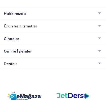
internet!
İncele
Hakkımızda
Dijital Servisler Kampanyası
Ürün ve Hizmetler
Muud Premium, Tivibu GO ve McAfee ile dijital
dünyanın tadını çıkarın!
Cihazlar
İncele
Online İşlemler
Destek