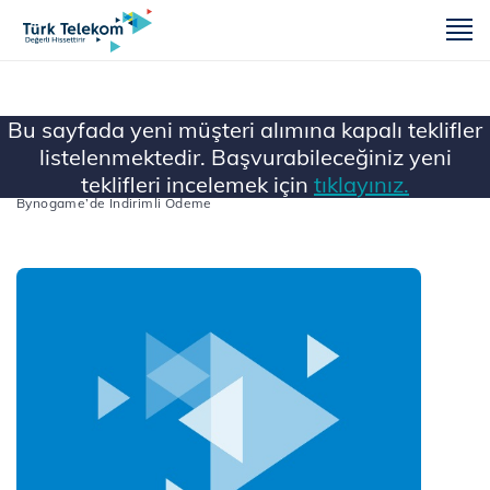
m
Bu sayfada yeni müşteri alımına kapalı teklifler
listelenmektedir. Başvurabileceğiniz yeni
teklifleri incelemek için
tıklayınız.
Ana Sayfa
...
Tüm Faturasız Kampanyalar
Bynogame’de İndirimli Ödeme