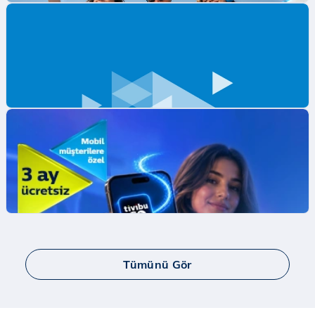
Mobil Ödeme ile ilk App Store Harcamana
İndirim Fırsatı!
Mobil Ödeme ile App Store'da ilk harcamana
indirim kazan.
İncele
Tümünü Gör
Yaay ve Bip Ücretsiz İnternet Kampanyası
Tüm Türk Telekom’lulara Yaay ve BİP’te ücretsiz