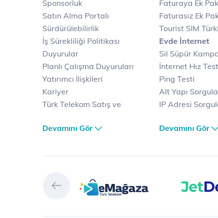
Sponsorluk
Faturaya Ek Pak
Satın Alma Portalı
Faturasız Ek Pak
Sürdürülebilirlik
Tourist SIM Türk
İş Sürekliliği Politikası
Evde İnternet
Duyurular
Sil Süpür Kamp
Planlı Çalışma Duyuruları
İnternet Hız Test
Yatırımcı İlişkileri
Ping Testi
Kariyer
Alt Yapı Sorgul
Türk Telekom Satış ve
IP Adresi Sorgu
Dağıtım
Puk Kodu Sorgu
Devamını Gör
Devamını Gör
Türk Telekom Finansal
Avantajlı İntern
Hizmet Kalitesi Raporları
Kampanyaları
Türk Telekom Afet Tedbirleri
Fiber İnternet
Vizyon & Değerlerimiz
Yalın İnternet
Selfy
İnternet Kampan
Prime
Ev Telefonu
Muud
Dijital Servisler
Tivibu
Muud