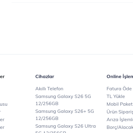
er
Cihazlar
Online İşle
Akıllı Telefon
Fatura Öde
Samsung Galaxy S26 5G
TL Yükle
12/256GB
rusu
Mobil Paket
Samsung Galaxy S26+ 5G
r
Ürün Sipariş
12/256GB
ler
Arıza İşleml
Samsung Galaxy S26 Ultra
er
Borç/Alaca