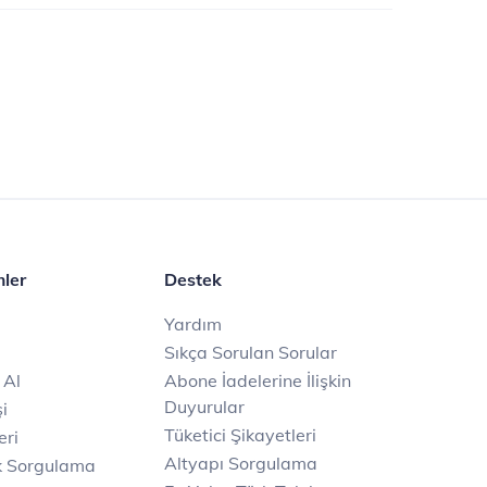
mler
Destek
Yardım
Sıkça Sorulan Sorular
 Al
Abone İadelerine İlişkin
Duyurular
i
Tüketici Şikayetleri
eri
Altyapı Sorgulama
k Sorgulama