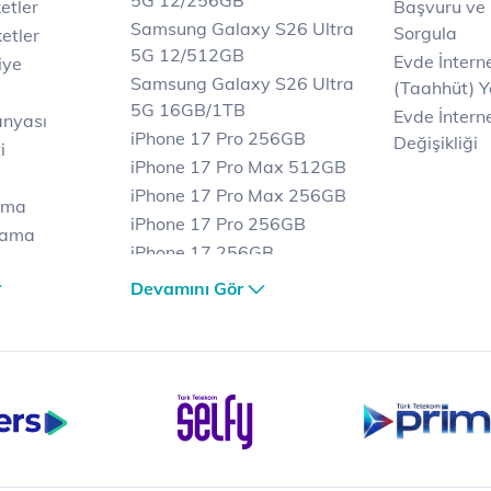
5G 12/256GB
etler
Başvuru ve
Samsung Galaxy S26 Ultra
Sorgula
etler
5G 12/512GB
Evde İnter
iye
Samsung Galaxy S26 Ultra
(Taahhüt) Y
5G 16GB/1TB
Evde İnterne
anyası
iPhone 17 Pro 256GB
Değişikliği
i
iPhone 17 Pro Max 512GB
iPhone 17 Pro Max 256GB
ama
iPhone 17 Pro 256GB
lama
iPhone 17 256GB
lama
iPhone 17 Air 256GB
Devamını Gör
et
iPhone 16 Pro Max 256 GB
iPhone 16 Pro 128 GB
Bilgisayar
Casper Nirvana C370
yaları
Notebook
Tablet
Samsung Galaxy TAB A9+