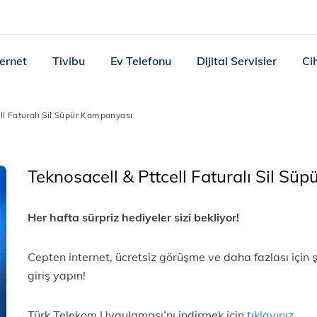
ternet
Tivibu
Ev Telefonu
Dijital Servisler
Ci
ll Faturalı Sil Süpür Kampanyası
Teknosacell & Pttcell Faturalı Sil S
Her hafta sürpriz hediyeler sizi bekliyor!
Cepten internet, ücretsiz görüşme ve daha fazlası için
giriş yapın!
Türk Telekom Uygulaması’nı indirmek için
tıklayınız.