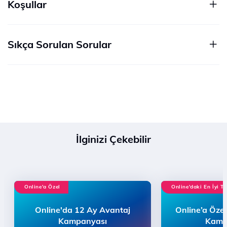
Koşullar
Sıkça Sorulan Sorular
İlginizi Çekebilir
Online'a Özel
Online'daki En İyi Te
Online'da 12 Ay Avantaj
Online’a Özel
Kampanyası
Kamp