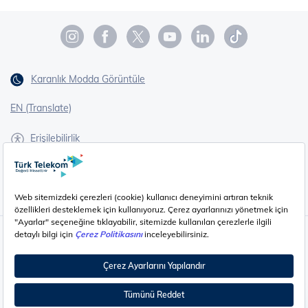
Karanlık Modda Görüntüle
EN (Translate)
Erişilebilirlik
İşaret Dili Çevirisi
Gizlilik - Güvenlik ve KVKK
Çerez Ayarları