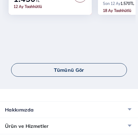
Ücretsiz Kurulum
TL
1.570
TL
Son 12 Ay
Türk Telekom'a
12 Ay Taahhütlü
Modem ücreti dahil değildir
18 Ay Taahhütlü
İndirim
Tümünü Gör
Hakkımızda
Ürün ve Hizmetler