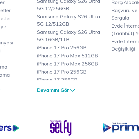
Samsung Galaxy S26 Ultra
er
Borç/Alaca
5G 12/256GB
etler
Başvuru ve
Samsung Galaxy S26 Ultra
Sorgula
etler
5G 12/512GB
Evde İnter
iye
Samsung Galaxy S26 Ultra
(Taahhüt) Y
5G 16GB/1TB
Evde İnterne
anyası
iPhone 17 Pro 256GB
Değişikliği
i
iPhone 17 Pro Max 512GB
iPhone 17 Pro Max 256GB
ama
iPhone 17 Pro 256GB
lama
iPhone 17 256GB
lama
iPhone 17 Air 256GB
Devamını Gör
et
iPhone 16 Pro Max 256 GB
iPhone 16 Pro 128 GB
Bilgisayar
Casper Nirvana C370
yaları
Notebook
Tablet