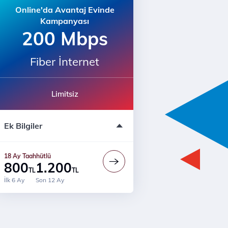
Online'da Avantaj Evinde
Kampanyası
200 Mbps
Fiber İnternet
Limitsiz
İlk 6 Ay Cazip Fiyatlar
Ek Bilgiler
Prime Ayrıcalıkları
18 Ay Fiyat Garantisi
30 Mbps’ye kadar upload
18 Ay Taahhütlü
800
1.200
TL
TL
İlk 6 Ay
Son 12 Ay