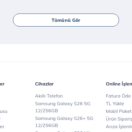
Tümünü Gör
er
Cihazlar
Online İşle
Akıllı Telefon
Fatura Öde
Samsung Galaxy S26 5G
TL Yükle
12/256GB
rusu
Mobil Paket
Samsung Galaxy S26+ 5G
r
Ürün Sipariş
12/256GB
ler
Arıza İşleml