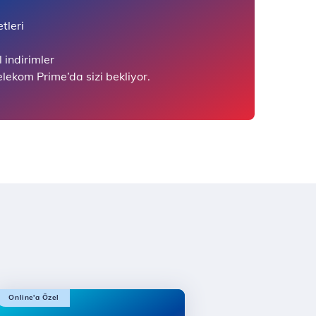
tleri
l indirimler
elekom Prime’da sizi bekliyor.
Online'a Özel