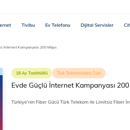
ternet
Tivibu
Ev Telefonu
Dijital Servisler
Ci
lü İnternet Kampanyası 200 Mbps
18 Ay Taahhütlü
Türk Telekomlulara Özel
Evde Güçlü İnternet Kampanyası 20
Türkiye’nin Fiber Gücü Türk Telekom ile Limitsiz Fiber İn