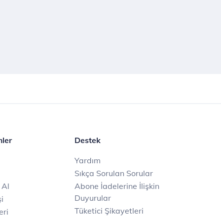
mler
Destek
Yardım
Sıkça Sorulan Sorular
 Al
Abone İadelerine İlişkin
Duyurular
i
Tüketici Şikayetleri
eri