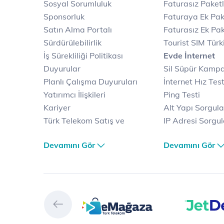
Sosyal Sorumluluk
Faturasız Paketl
Sponsorluk
Faturaya Ek Pak
Satın Alma Portalı
Faturasız Ek Pak
Sürdürülebilirlik
Tourist SIM Türk
İş Sürekliliği Politikası
Evde İnternet
Duyurular
Sil Süpür Kamp
Planlı Çalışma Duyuruları
İnternet Hız Test
Yatırımcı İlişkileri
Ping Testi
Kariyer
Alt Yapı Sorgul
Türk Telekom Satış ve
IP Adresi Sorgu
Dağıtım
Puk Kodu Sorgu
Devamını Gör
Devamını Gör
Türk Telekom Finansal
Avantajlı İntern
Hizmet Kalitesi Raporları
Kampanyaları
Türk Telekom Afet Tedbirleri
Fiber İnternet
Vizyon & Değerlerimiz
Yalın İnternet
Selfy
İnternet Kampan
Prime
Ev Telefonu
Muud
Dijital Servisler