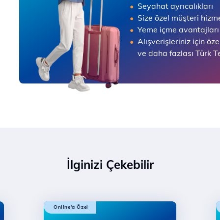
Seyahat ayrıcalıkları
Size özel müşteri hizme
Yeme içme avantajları
Alışverişleriniz için öze
ve daha fazlası Türk T
İlginizi Çekebilir
Online'a Özel