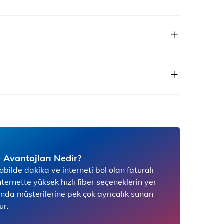
 Avantajları Nedir?
ilde dakika ve interneti bol olan faturalı
nternette yüksek hızlı fiber seçeneklerin yer
ında müşterilerine pek çok ayrıcalık sunan
ur.