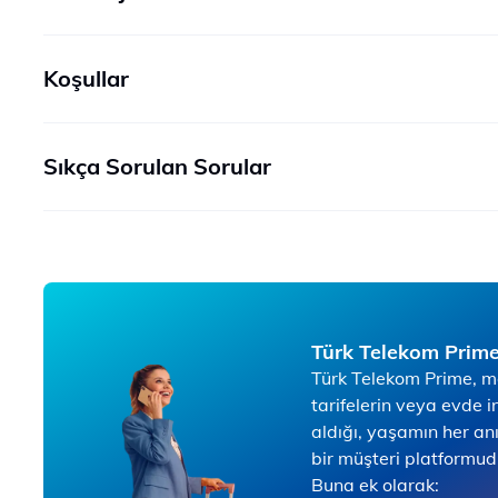
Koşullar
Sıkça Sorulan Sorular
Türk Telekom Prime
Türk Telekom Prime, mob
tarifelerin veya evde i
aldığı, yaşamın her an
bir müşteri platformud
Buna ek olarak: