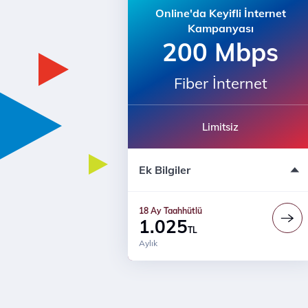
Online'da Keyifli İnternet
Kampanyası
200 Mbps
Fiber İnternet
Limitsiz
18 Ay Sabit Fiyat
Ek Bilgiler
Muud Premium + internet bir arada
Prime Ayrıcalıkları
18 Ay Fiyat Garantisi
18 Ay Taahhütlü
30 Mbps’ye kadar upload
1.025
TL
Modem ücreti dahil değildir
Aylık