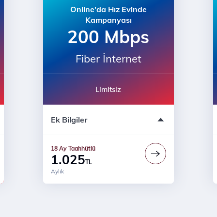
Online'da Hız Evinde
Kampanyası
200 Mbps
Fiber İnternet
Limitsiz
18 Ay Sabit Fiyat
Ek Bilgiler
Prime Ayrıcalıkları
18 Ay Fiyat Garantisi
30 Mbps’ye kadar upload
18 Ay Taahhütlü
Modem ücreti dahil değildir
1.025
TL
Aylık