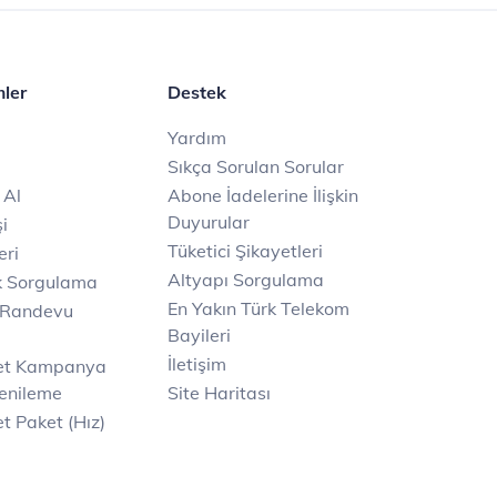
mler
Destek
Yardım
Sıkça Sorulan Sorular
 Al
Abone İadelerine İlişkin
Duyurular
i
Tüketici Şikayetleri
eri
Altyapı Sorgulama
k Sorgulama
En Yakın Türk Telekom
 Randevu
Bayileri
İletişim
net Kampanya
enileme
Site Haritası
t Paket (Hız)