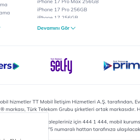
iPhone 17 Pro Max 256GB
ama
iPhone 17 Pro 256GB
lama
iPhone 17 256GB
lama
iPhone 17 Air 256GB
Devamını Gör
et
iPhone 16 Pro Max 256 GB
iPhone 16 Pro 128 GB
Bilgisayar
Casper Nirvana C370
yaları
Notebook
Tablet
Samsung Galaxy TAB A9+
Samsung Galaxy Tab A9
Ev Telefonu
obil hizmetler TT Mobil İletişim Hizmetleri A.Ş. tarafından, 
Panasonic TGB610
markası, Türk Telekom Grubu şirketleri ortak markasıdır. Her
Modem ve Wi-Fi
da mobil bireysel talepleriniz için 444 1 444, mobil kurumsa
Zyxel DX3300 Wi-Fi 6
lepleriniz için 444 0375 numaralı hattan tarafınıza ulaşılacakt
Premium VDSL Modem
Aksesuar