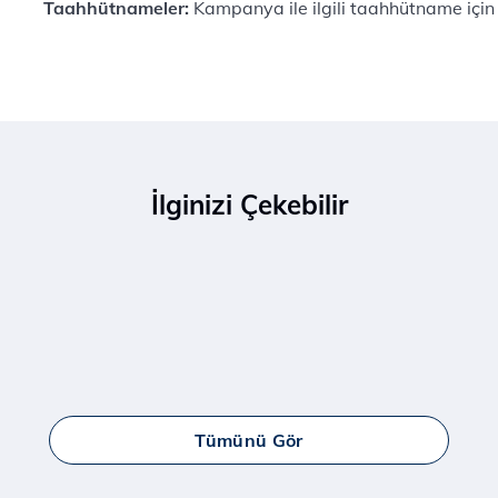
Taahhütnameler:
Kampanya ile ilgili taahhütname için
İlginizi Çekebilir
Tümünü Gör