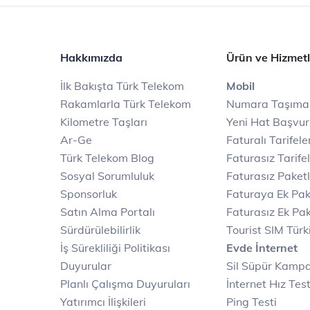
Hakkımızda
Ürün ve Hizmetl
İlk Bakışta Türk Telekom
Mobil
Rakamlarla Türk Telekom
Numara Taşıma
Kilometre Taşları
Yeni Hat Başvu
Ar-Ge
Faturalı Tarifele
Türk Telekom Blog
Faturasız Tarife
Sosyal Sorumluluk
Faturasız Paketl
Sponsorluk
Faturaya Ek Pak
Satın Alma Portalı
Faturasız Ek Pak
Sürdürülebilirlik
Tourist SIM Türk
İş Sürekliliği Politikası
Evde İnternet
Duyurular
Sil Süpür Kamp
Planlı Çalışma Duyuruları
İnternet Hız Test
Yatırımcı İlişkileri
Ping Testi