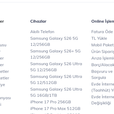
er
Cihazlar
Online İşle
Akıllı Telefon
Fatura Öde
Samsung Galaxy S26 5G
TL Yükle
12/256GB
rusu
Mobil Paket
Samsung Galaxy S26+ 5G
r
Ürün Sipariş
12/256GB
ler
Arıza İşleml
Samsung Galaxy S26 Ultra
er
Borç/Alaca
5G 12/256GB
etler
Başvuru ve
Samsung Galaxy S26 Ultra
Sorgula
etler
5G 12/512GB
Evde İnter
iye
Samsung Galaxy S26 Ultra
(Taahhüt) Y
5G 16GB/1TB
Evde İnterne
anyası
iPhone 17 Pro 256GB
Değişikliği
i
iPhone 17 Pro Max 512GB