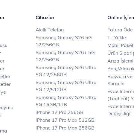
er
Cihazlar
Online İşle
Akıllı Telefon
Fatura Öde
Samsung Galaxy S26 5G
TL Yükle
12/256GB
rusu
Mobil Paket
Samsung Galaxy S26+ 5G
r
Ürün Sipariş
12/256GB
ler
Arıza İşleml
Samsung Galaxy S26 Ultra
er
Borç/Alaca
5G 12/256GB
etler
Başvuru ve
Samsung Galaxy S26 Ultra
Sorgula
etler
5G 12/512GB
Evde İnter
iye
Samsung Galaxy S26 Ultra
(Taahhüt) Y
5G 16GB/1TB
Evde İnterne
anyası
iPhone 17 Pro 256GB
Değişikliği
i
iPhone 17 Pro Max 512GB
iPhone 17 Pro Max 256GB
ama