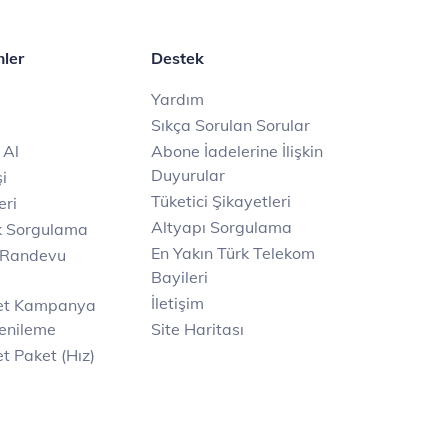
mler
Destek
Yardım
Sıkça Sorulan Sorular
 Al
Abone İadelerine İlişkin
Duyurular
i
Tüketici Şikayetleri
eri
Altyapı Sorgulama
k Sorgulama
En Yakın Türk Telekom
 Randevu
Bayileri
İletişim
net Kampanya
enileme
Site Haritası
t Paket (Hız)