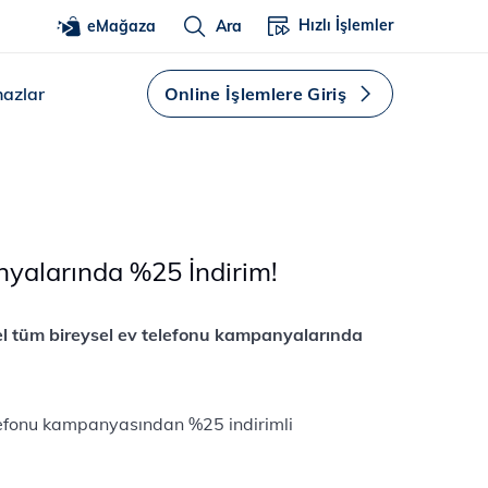
Hızlı İşlemler
eMağaza
Ara
hazlar
Online İşlemlere Giriş
nyalarında %25 İndirim!
nlarına özel tüm bireysel ev telefonu kampanyalarında
v telefonu kampanyasından %25 indirimli