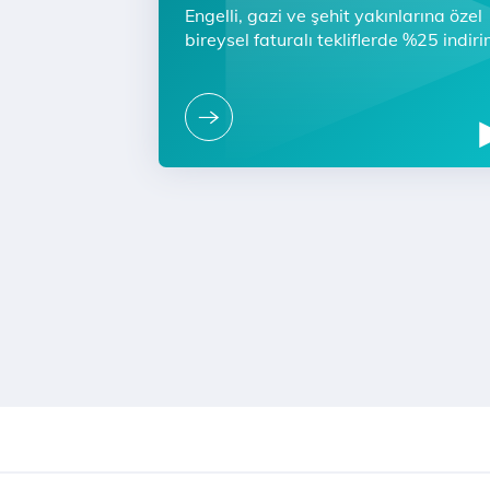
Engelli, gazi ve şehit yakınlarına özel
bireysel faturalı tekliflerde %25 indir