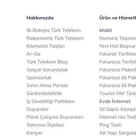
Hakkımızda
Ürün ve Hizmetl
İlk Bakışta Türk Telekom
Mobil
Rakamlarla Türk Telekom
Numara Taşıma
Kilometre Taşları
Yeni Hat Başvu
Ar-Ge
Faturalı Tarifele
Türk Telekom Blog
Faturasız Tarife
Sosyal Sorumluluk
Faturasız Paketl
Sponsorluk
Faturaya Ek Pak
Satın Alma Portalı
Faturasız Ek Pak
Sürdürülebilirlik
Tourist SIM Türk
İş Sürekliliği Politikası
Evde İnternet
Duyurular
Sil Süpür Kamp
Planlı Çalışma Duyuruları
İnternet Hız Test
Yatırımcı İlişkileri
Ping Testi
Kariyer
Alt Yapı Sorgul