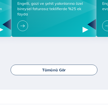
Engelli, gazi ve şehit yakınlarına özel
Eng
im
bireysel faturasız tekliflerde %25 ek
evd
fayda
Tümünü Gör