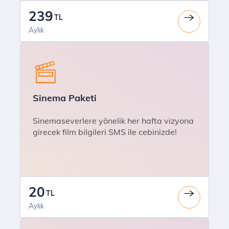
239
TL
Aylık
Sinema Paketi
Sinemaseverlere yönelik her hafta vizyona
girecek film bilgileri SMS ile cebinizde!
20
TL
Aylık