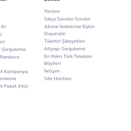
Yardım
Sıkça Sorulan Sorular
 Al
Abone İadelerine İlişkin
Duyurular
i
Tüketici Şikayetleri
eri
Altyapı Sorgulama
k Sorgulama
En Yakın Türk Telekom
 Randevu
Bayileri
İletişim
net Kampanya
enileme
Site Haritası
t Paket (Hız)