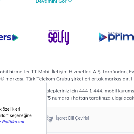
Devamını Gör
et
iPhone 16 Pro Max 256 GB
iPhone 16 Pro 128 GB
Bilgisayar
Casper Nirvana C370
yaları
Notebook
Tablet
Samsung Galaxy TAB A9+
Samsung Galaxy Tab A9
Ev Telefonu
obil hizmetler TT Mobil İletişim Hizmetleri A.Ş. tarafından, 
Panasonic TGB610
markası, Türk Telekom Grubu şirketleri ortak markasıdır. Her
Modem ve Wi-Fi
da mobil bireysel talepleriniz için 444 1 444, mobil kurumsa
Zyxel DX3300 Wi-Fi 6
lepleriniz için 444 0375 numaralı hattan tarafınıza ulaşılacakt
Premium VDSL Modem
Aksesuar
Samsung Buds2 Pro
Erişilebilirlik
İşaret Dili Çevirisi
Samsung Galaxy Watch 6
G
Classic