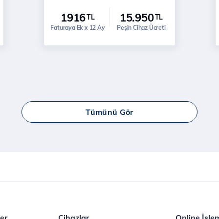
1916
15.950
TL
TL
Faturaya Ek x 12 Ay
Peşin Cihaz Ücreti
Tümünü Gör
er
Cihazlar
Online İşle