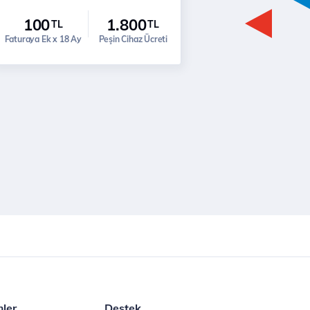
100
1.800
TL
TL
Faturaya Ek x 18 Ay
Peşin Cihaz Ücreti
mler
Destek