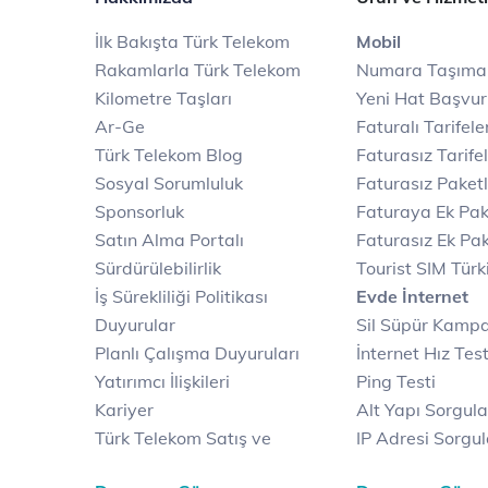
İlk Bakışta Türk Telekom
Mobil
Rakamlarla Türk Telekom
Numara Taşıma
Kilometre Taşları
Yeni Hat Başvu
Ar-Ge
Faturalı Tarifele
Türk Telekom Blog
Faturasız Tarife
Sosyal Sorumluluk
Faturasız Paketl
Sponsorluk
Faturaya Ek Pak
Satın Alma Portalı
Faturasız Ek Pak
Sürdürülebilirlik
Tourist SIM Türk
İş Sürekliliği Politikası
Evde İnternet
Duyurular
Sil Süpür Kamp
Planlı Çalışma Duyuruları
İnternet Hız Test
Yatırımcı İlişkileri
Ping Testi
Kariyer
Alt Yapı Sorgul
Türk Telekom Satış ve
IP Adresi Sorgu
Dağıtım
Puk Kodu Sorgu