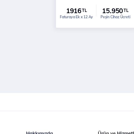
1916
15.950
TL
TL
Faturaya Ek x 12 Ay
Peşin Cihaz Ücreti
Hakkımızda
Ürün ve Hizmetl