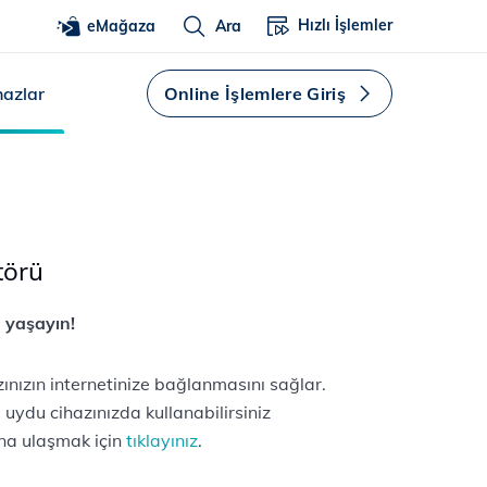
Hızlı İşlemler
eMağaza
Ara
hazlar
Online İşlemlere Giriş
törü
a yaşayın!
nızın internetinize bağlanmasını sağlar.
i uydu cihazınızda kullanabilirsiniz
na ulaşmak için
tıklayınız
.