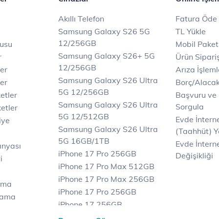
Akıllı Telefon
Fatura Öde
Samsung Galaxy S26 5G
TL Yükle
12/256GB
rusu
Mobil Paket
Samsung Galaxy S26+ 5G
r
Ürün Sipariş
12/256GB
ler
Arıza İşleml
Samsung Galaxy S26 Ultra
er
Borç/Alaca
5G 12/256GB
etler
Başvuru ve
Samsung Galaxy S26 Ultra
Sorgula
etler
5G 12/512GB
Evde İnter
iye
Samsung Galaxy S26 Ultra
(Taahhüt) Y
5G 16GB/1TB
Evde İnterne
anyası
iPhone 17 Pro 256GB
Değişikliği
i
iPhone 17 Pro Max 512GB
iPhone 17 Pro Max 256GB
ama
iPhone 17 Pro 256GB
lama
iPhone 17 256GB
lama
iPhone 17 Air 256GB