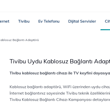
ternet
Tivibu
Ev Telefonu
Dijital Servisler
Ci
Kablosuz Bağlantı Adaptörü
Tivibu Uydu Kablosuz Bağlantı Adap
Tivibu kablosuz bağlantı cihazı ile TV keyfini doyasıy
Kablosuz bağlantı adaptörü, WiFi üzerinden uydu cihazı
İnternet bağlantınız sayesinde Tivibu teknik özelliklerin
Tivibu Kablosuz Bağlantı Cihazı Kampanyası detayları