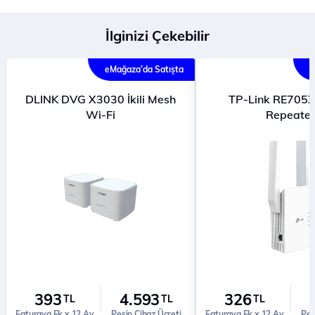
İlginizi Çekebilir
eMağaza’da Satışta
e
DLINK DVG X3030 İkili Mesh
TP-Link RE705X
Wi-Fi
Repeater
393
4.593
326
TL
TL
TL
Faturaya Ek x 12 Ay
Peşin Cihaz Ücreti
Faturaya Ek x 12 Ay
Peş