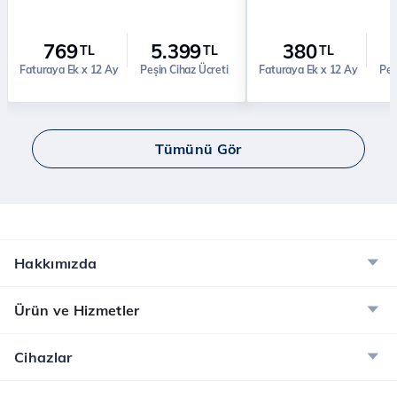
769
5.399
380
TL
TL
TL
Faturaya Ek x 12 Ay
Peşin Cihaz Ücreti
Faturaya Ek x 12 Ay
Peş
Tümünü Gör
Hakkımızda
Ürün ve Hizmetler
Cihazlar