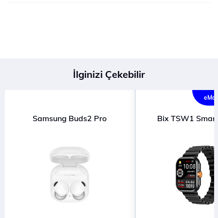
İlginizi Çekebilir
eMağ
Samsung Buds2 Pro
Bix TSW1 Smar