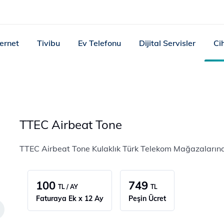
ternet
Tivibu
Ev Telefonu
Dijital Servisler
Ci
TTEC Airbeat Tone
TTEC Airbeat Tone Kulaklık Türk Telekom Mağazaların
100
749
TL / AY
TL
Faturaya Ek x 12 Ay
Peşin Ücret