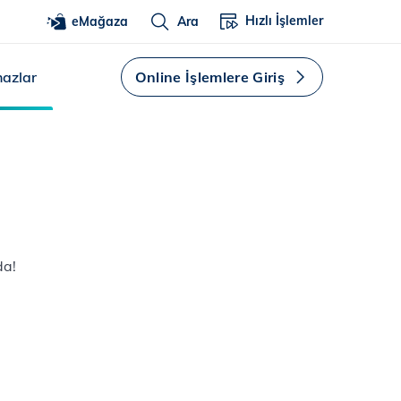
Hızlı İşlemler
eMağaza
Ara
hazlar
Online İşlemlere Giriş
da!