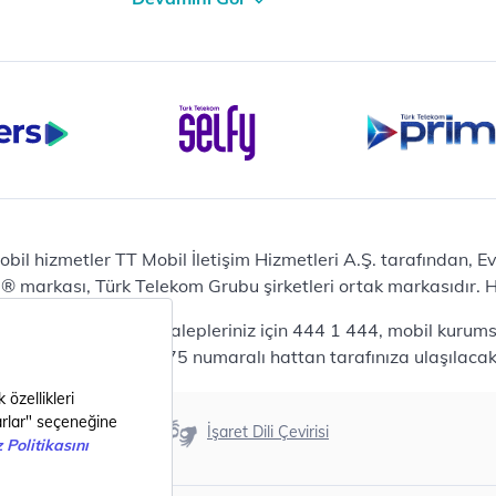
et
iPhone 16 Pro Max 256 GB
iPhone 16 Pro 128 GB
Bilgisayar
Casper Nirvana C370
yaları
Notebook
Tablet
Samsung Galaxy TAB A9+
Samsung Galaxy Tab A9
Ev Telefonu
obil hizmetler TT Mobil İletişim Hizmetleri A.Ş. tarafından, 
Panasonic TGB610
markası, Türk Telekom Grubu şirketleri ortak markasıdır. Her
Modem ve Wi-Fi
da mobil bireysel talepleriniz için 444 1 444, mobil kurumsa
Zyxel DX3300 Wi-Fi 6
lepleriniz için 444 0375 numaralı hattan tarafınıza ulaşılacakt
Premium VDSL Modem
Aksesuar
Samsung Buds2 Pro
Erişilebilirlik
İşaret Dili Çevirisi
Samsung Galaxy Watch 6
G
Classic