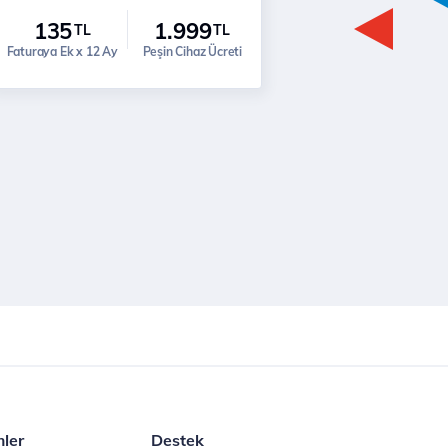
135
1.999
TL
TL
Faturaya Ek x 12 Ay
Peşin Cihaz Ücreti
mler
Destek