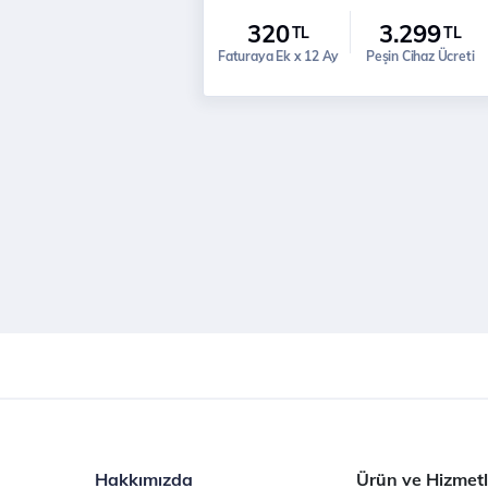
320
3.299
TL
TL
Faturaya Ek x 12 Ay
Peşin Cihaz Ücreti
Hakkımızda
Ürün ve Hizmetl