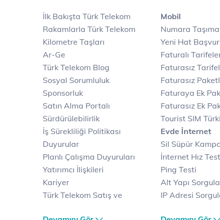
İlk Bakışta Türk Telekom
Mobil
Rakamlarla Türk Telekom
Numara Taşıma
Kilometre Taşları
Yeni Hat Başvu
Ar-Ge
Faturalı Tarifele
Türk Telekom Blog
Faturasız Tarife
Sosyal Sorumluluk
Faturasız Paketl
Sponsorluk
Faturaya Ek Pak
Satın Alma Portalı
Faturasız Ek Pak
Sürdürülebilirlik
Tourist SIM Türk
İş Sürekliliği Politikası
Evde İnternet
Duyurular
Sil Süpür Kamp
Planlı Çalışma Duyuruları
İnternet Hız Test
Yatırımcı İlişkileri
Ping Testi
Kariyer
Alt Yapı Sorgul
Türk Telekom Satış ve
IP Adresi Sorgu
Dağıtım
Puk Kodu Sorgu
Devamını Gör
Devamını Gör
Türk Telekom Finansal