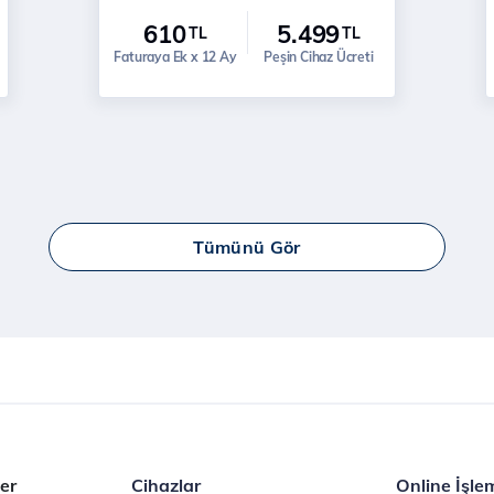
610
5.499
TL
TL
Faturaya Ek x 12 Ay
Peşin Cihaz Ücreti
Tümünü Gör
er
Cihazlar
Online İşle