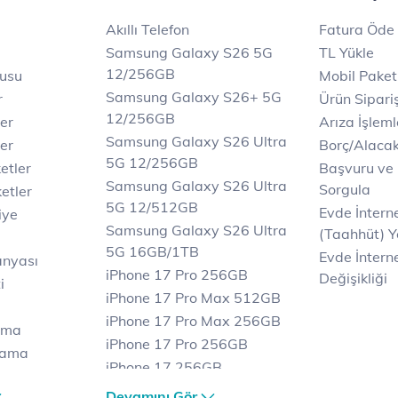
Akıllı Telefon
Fatura Öde
Samsung Galaxy S26 5G
TL Yükle
12/256GB
rusu
Mobil Paket
Samsung Galaxy S26+ 5G
r
Ürün Sipariş
12/256GB
ler
Arıza İşleml
Samsung Galaxy S26 Ultra
er
Borç/Alaca
5G 12/256GB
etler
Başvuru ve
Samsung Galaxy S26 Ultra
Sorgula
etler
5G 12/512GB
Evde İnter
iye
Samsung Galaxy S26 Ultra
(Taahhüt) Y
5G 16GB/1TB
Evde İnterne
anyası
iPhone 17 Pro 256GB
Değişikliği
i
iPhone 17 Pro Max 512GB
iPhone 17 Pro Max 256GB
ama
iPhone 17 Pro 256GB
lama
iPhone 17 256GB
lama
iPhone 17 Air 256GB
Devamını Gör