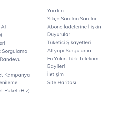
Yardım
Sıkça Sorulan Sorular
 Al
Abone İadelerine İlişkin
Duyurular
i
Tüketici Şikayetleri
eri
Altyapı Sorgulama
k Sorgulama
En Yakın Türk Telekom
 Randevu
Bayileri
İletişim
net Kampanya
enileme
Site Haritası
t Paket (Hız)