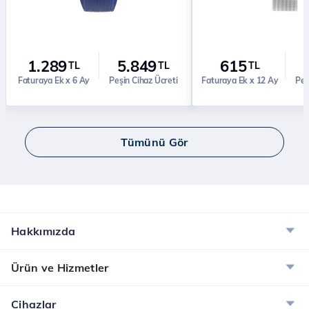
1.289
5.849
615
TL
TL
TL
Faturaya Ek x 6 Ay
Peşin Cihaz Ücreti
Faturaya Ek x 12 Ay
Peş
Tümünü Gör
Hakkımızda
Ürün ve Hizmetler
Cihazlar