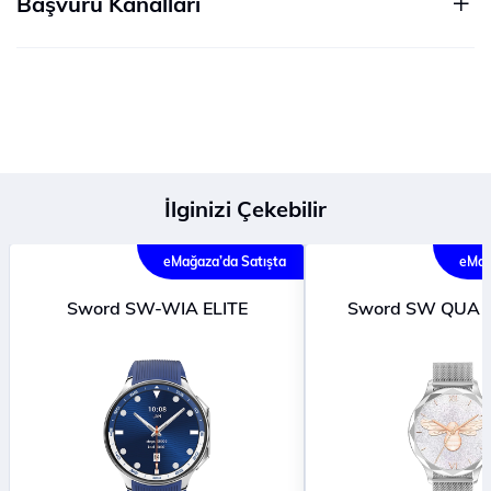
Başvuru Kanalları
İlginizi Çekebilir
eMağaza’da Satışta
eMağ
Sword SW-WIA ELITE
Sword SW QUA 