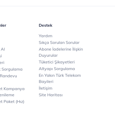
mler
Destek
Yardım
Sıkça Sorulan Sorular
 Al
Abone İadelerine İlişkin
Duyurular
i
Tüketici Şikayetleri
eri
Altyapı Sorgulama
k Sorgulama
En Yakın Türk Telekom
 Randevu
Bayileri
İletişim
net Kampanya
enileme
Site Haritası
t Paket (Hız)