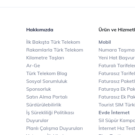
Hakkımızda
Ürün ve Hizmetl
İlk Bakışta Türk Telekom
Mobil
Rakamlarla Türk Telekom
Numara Taşıma
Kilometre Taşları
Yeni Hat Başvu
Ar-Ge
Faturalı Tarifele
Türk Telekom Blog
Faturasız Tarife
Sosyal Sorumluluk
Faturasız Paketl
Sponsorluk
Faturaya Ek Pak
Satın Alma Portalı
Faturasız Ek Pak
Sürdürülebilirlik
Tourist SIM Türk
İş Sürekliliği Politikası
Evde İnternet
Duyurular
Sil Süpür Kamp
Planlı Çalışma Duyuruları
İnternet Hız Test