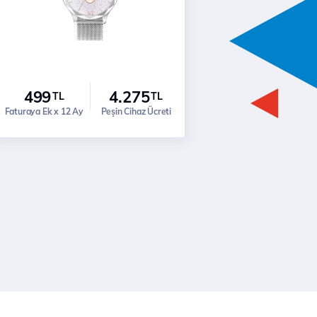
499
4.275
TL
TL
Faturaya Ek x 12 Ay
Peşin Cihaz Ücreti