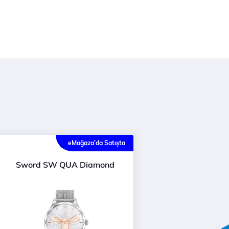
eMağaza’da Satışta
Sword SW QUA Diamond