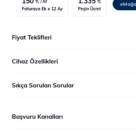
150
1.335
TL / AY
TL
eMağa
Faturaya Ek x 12 Ay
Peşin Ücret
Fiyat Teklifleri
Cihaz Özellikleri
Sıkça Sorulan Sorular
Başvuru Kanalları