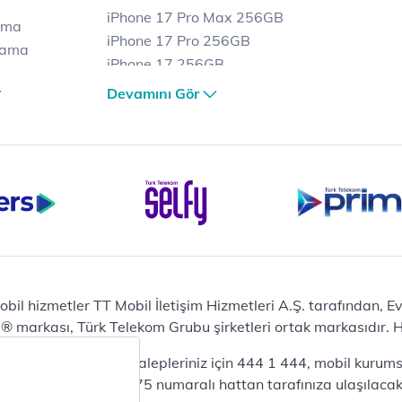
iPhone 17 Pro Max 256GB
ama
iPhone 17 Pro 256GB
lama
iPhone 17 256GB
lama
iPhone 17 Air 256GB
Devamını Gör
et
iPhone 16 Pro Max 256 GB
iPhone 16 Pro 128 GB
Bilgisayar
Casper Nirvana C370
yaları
Notebook
Tablet
Samsung Galaxy TAB A9+
Samsung Galaxy Tab A9
Ev Telefonu
obil hizmetler TT Mobil İletişim Hizmetleri A.Ş. tarafından, 
Panasonic TGB610
markası, Türk Telekom Grubu şirketleri ortak markasıdır. Her
Modem ve Wi-Fi
da mobil bireysel talepleriniz için 444 1 444, mobil kurumsa
Zyxel DX3300 Wi-Fi 6
lepleriniz için 444 0375 numaralı hattan tarafınıza ulaşılacakt
Premium VDSL Modem