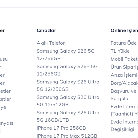
er
Cihazlar
Online İşle
Akıllı Telefon
Fatura Öde
Samsung Galaxy S26 5G
TL Yükle
12/256GB
rusu
Mobil Paket
Samsung Galaxy S26+ 5G
r
Ürün Sipariş
12/256GB
ler
Arıza İşleml
Samsung Galaxy S26 Ultra
er
Borç/Alaca
5G 12/256GB
etler
Başvuru ve
Samsung Galaxy S26 Ultra
Sorgula
etler
5G 12/512GB
Evde İnter
iye
Samsung Galaxy S26 Ultra
(Taahhüt) Y
5G 16GB/1TB
Evde İnterne
anyası
iPhone 17 Pro 256GB
Değişikliği
i
iPhone 17 Pro Max 512GB