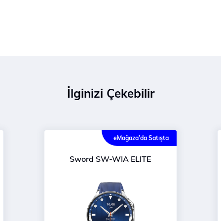
İlginizi Çekebilir
eMağaza’da Satışta
Sword SW-WIA ELITE