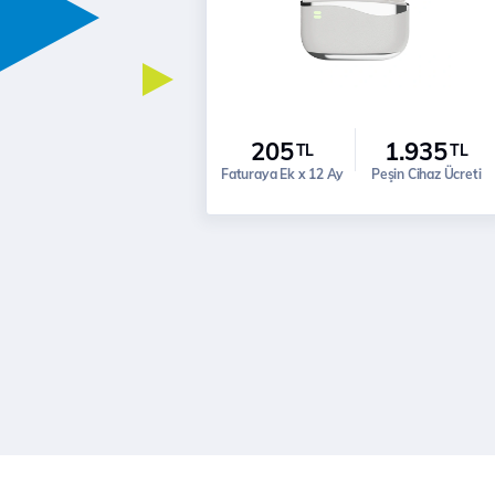
205
1.935
TL
TL
Faturaya Ek x 12 Ay
Peşin Cihaz Ücreti