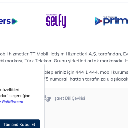
Bilgisayar
Casper Nirvana C370
yaları
Notebook
Tablet
Samsung Galaxy TAB A9+
Samsung Galaxy Tab A9
Ev Telefonu
obil hizmetler TT Mobil İletişim Hizmetleri A.Ş. tarafından, 
Panasonic TGB610
markası, Türk Telekom Grubu şirketleri ortak markasıdır. Her
Modem ve Wi-Fi
da mobil bireysel talepleriniz için 444 1 444, mobil kurumsa
Zyxel DX3300 Wi-Fi 6
lepleriniz için 444 0375 numaralı hattan tarafınıza ulaşılacakt
Premium VDSL Modem
Aksesuar
Samsung Buds2 Pro
Erişilebilirlik
İşaret Dili Çevirisi
Samsung Galaxy Watch 6
G
Classic
Akıllı Tercihler
bil Tarife
Akıllı Ekran Koruma