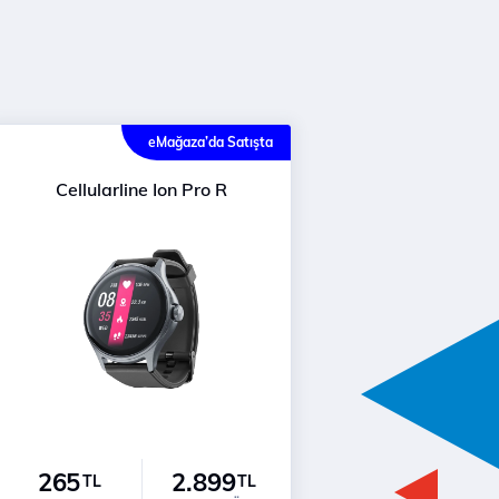
eMağaza’da Satışta
Cellularline Ion Pro R
265
2.899
TL
TL