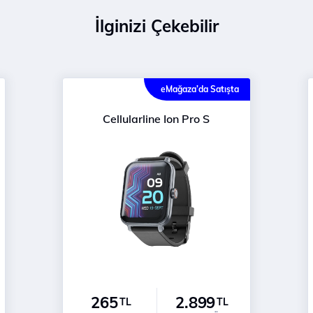
İlginizi Çekebilir
eMağaza’da Satışta
Cellularline Ion Pro S
265
2.899
TL
TL