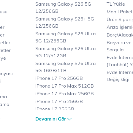
Samsung Galaxy S26 5G
TL Yükle
12/256GB
rusu
Mobil Paket
Samsung Galaxy S26+ 5G
r
Ürün Sipariş
12/256GB
ler
Arıza İşleml
Samsung Galaxy S26 Ultra
er
Borç/Alaca
5G 12/256GB
etler
Başvuru ve
Samsung Galaxy S26 Ultra
Sorgula
etler
5G 12/512GB
Evde İnter
iye
Samsung Galaxy S26 Ultra
(Taahhüt) Y
5G 16GB/1TB
Evde İnterne
anyası
iPhone 17 Pro 256GB
Değişikliği
i
iPhone 17 Pro Max 512GB
iPhone 17 Pro Max 256GB
ama
iPhone 17 Pro 256GB
lama
iPhone 17 256GB
lama
iPhone 17 Air 256GB
Devamını Gör
et
iPhone 16 Pro Max 256 GB
iPhone 16 Pro 128 GB