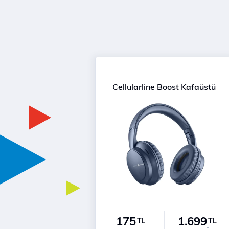
Cellularline Boost Kafaüstü
175
1.699
TL
TL