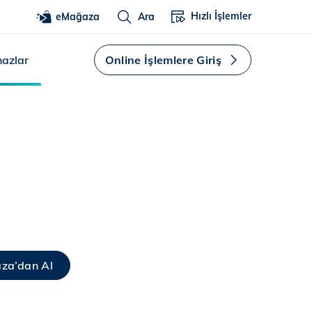
Hızlı İşlemler
eMağaza
Ara
hazlar
Online İşlemlere Giriş
za’dan Al