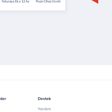
Faturaya Ek x 12 Ay
Peşin Cihaz Ücreti
mler
Destek
Yardım