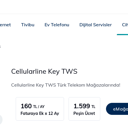
ternet
Tivibu
Ev Telefonu
Dijital Servisler
Ci
S
Cellularline Key TWS
Cellularline Key TWS Türk Telekom Mağazalarında!
160
1.599
TL / AY
TL
eMağa
Faturaya Ek x 12 Ay
Peşin Ücret