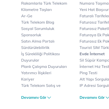
Rakamlarla Türk Telekom
Numara Taşıma
Kilometre Taşları
Yeni Hat Başvu
Ar-Ge
Faturalı Tarifele
Türk Telekom Blog
Faturasız Tarife
Sosyal Sorumluluk
Faturasız Paketl
Sponsorluk
Faturaya Ek Pak
Satın Alma Portalı
Faturasız Ek Pak
Sürdürülebilirlik
Tourist SIM Türk
İş Sürekliliği Politikası
Evde İnternet
Duyurular
Sil Süpür Kamp
Planlı Çalışma Duyuruları
İnternet Hız Test
Yatırımcı İlişkileri
Ping Testi
Kariyer
Alt Yapı Sorgul
Türk Telekom Satış ve
IP Adresi Sorgu
Dağıtım
Puk Kodu Sorgu
Devamını Gör
Devamını Gör
Türk Telekom Finansal
Avantajlı İntern
Hizmet Kalitesi Raporları
Kampanyaları