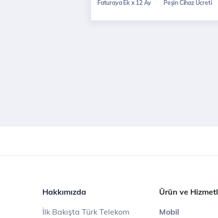
Faturaya Ek x 12 Ay
Peşin Cihaz Ücreti
Hakkımızda
Ürün ve Hizmetl
İlk Bakışta Türk Telekom
Mobil