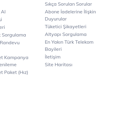
Sıkça Sorulan Sorular
 Al
Abone İadelerine İlişkin
Duyurular
i
Tüketici Şikayetleri
eri
Altyapı Sorgulama
k Sorgulama
En Yakın Türk Telekom
 Randevu
Bayileri
İletişim
net Kampanya
enileme
Site Haritası
t Paket (Hız)