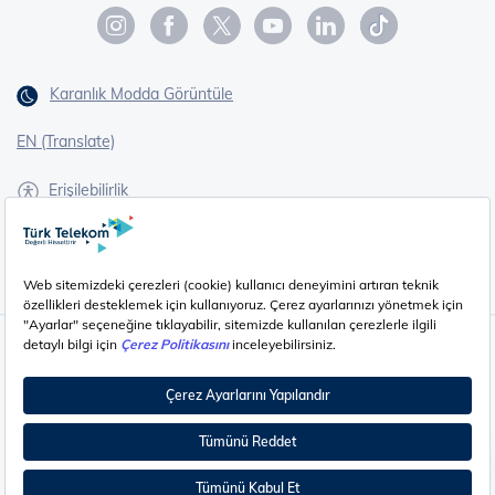
Karanlık Modda Görüntüle
EN (Translate)
Erişilebilirlik
İşaret Dili Çevirisi
Gizlilik - Güvenlik ve KVKK
Çerez Ayarları