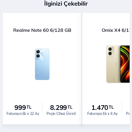
İlginizi Çekebilir
Realme Note 60 6/128 GB
Omix X4 6/1
999
8.299
1.470
TL
TL
TL
Faturaya Ek x 12 Ay
Peşin Cihaz Ücreti
Faturaya Ek x 6 Ay
Peş